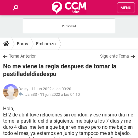
MENU
INICIO
FOROS
Foros
Embarazo
SALUD
Tema Anterior
Siguiente Tema
No me viene la regla despues de tomar la
FAMILIA
pastilladeldiadespu
NUTRICIÓN
Deisy
- 11 jun 2022 a las 03:20
Jani33 -
11 jun 2022 a las 04:10
BIENESTAR
Hola,
El 2 de abril tuve relaciones sin condon, y ese mismo dia me
SEXUALIDAD
tome la pastilla del dia siguiente, me bajo a los 7 dias y me
duro 4 dias, me tenia que bajar en mayo pero no me bajo en
todo el mes, ya estamos en junio y tampoco me ah bajado,
GLOSARIO