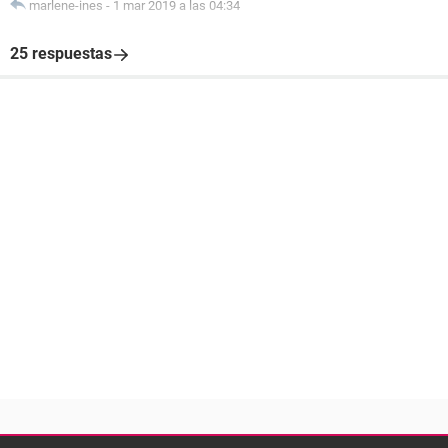
marlene-ines
-
1 mar 2019 a las 04:34
25 respuestas