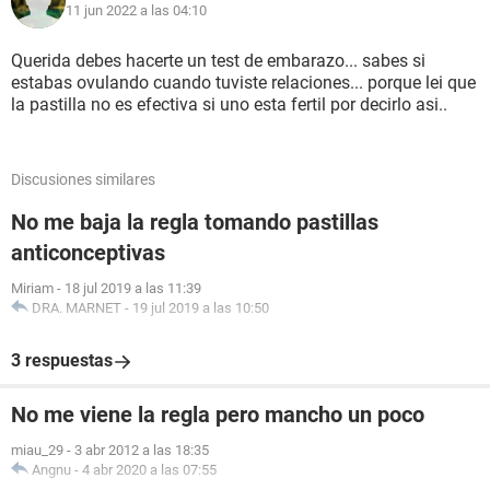
11 jun 2022 a las 04:10
Querida debes hacerte un test de embarazo... sabes si
estabas ovulando cuando tuviste relaciones... porque lei que
la pastilla no es efectiva si uno esta fertil por decirlo asi..
Discusiones similares
No me baja la regla tomando pastillas
anticonceptivas
Miriam
-
18 jul 2019 a las 11:39
DRA. MARNET
-
19 jul 2019 a las 10:50
3 respuestas
No me viene la regla pero mancho un poco
miau_29
-
3 abr 2012 a las 18:35
Angnu
-
4 abr 2020 a las 07:55