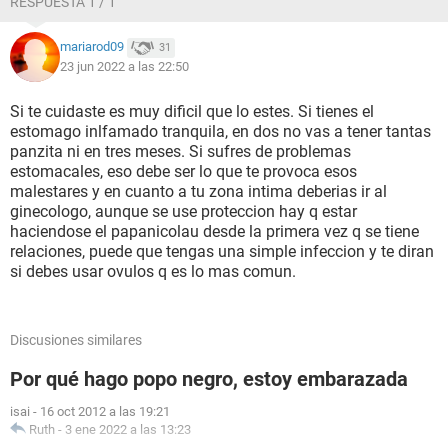
RESPUESTA 1 / 1
mariarod09
31
23 jun 2022 a las 22:50
Si te cuidaste es muy dificil que lo estes. Si tienes el
estomago inlfamado tranquila, en dos no vas a tener tantas
panzita ni en tres meses. Si sufres de problemas
estomacales, eso debe ser lo que te provoca esos
malestares y en cuanto a tu zona intima deberias ir al
ginecologo, aunque se use proteccion hay q estar
haciendose el papanicolau desde la primera vez q se tiene
relaciones, puede que tengas una simple infeccion y te diran
si debes usar ovulos q es lo mas comun.
Discusiones similares
Por qué hago popo negro, estoy embarazada
isai
-
16 oct 2012 a las 19:21
Ruth
-
3 ene 2022 a las 13:23