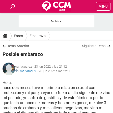
MENU
INICIO
FOROS
Foros
Embarazo
SALUD
Tema Anterior
Siguiente Tema
Posible embarazo
FAMILIA
carlasuarez
- 23 jun 2022 a las 21:12
NUTRICIÓN
mariarod09
-
23 jun 2022 a las 22:50
Hola,
BIENESTAR
hace dos meses tuve mi primera relacion sexual con
proteccion y mi pareja eyaculo fuera al dia siguiente me vino
SEXUALIDAD
mi periodo, yo sufro de gastritis y de estreñimiento por lo
que tenia un poco de mareos y bastantes gases, me hice 3
pruebas de embarzo y me salieron negativas, me vino mi
GLOSARIO
periodo el dia que dbia venirme todo normal pero me