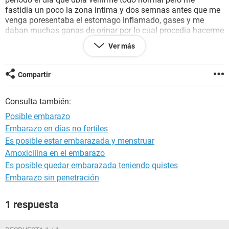
fastidia un poco la zona intima y dos semnas antes que me
venga poresentaba el estomago inflamado, gases y me
daban muchas ganas de orinar por lo cual procedia hacerme
una preuba de orina y salio negativo estoy esperando que
Ver más
me venga el periodo pero puede haber alguna posibilidad de
embarazo
Compartir
Consulta también:
Posible embarazo
Embarazo en días no fertiles
Es posible estar embarazada y menstruar
Amoxicilina en el embarazo
Es posible quedar embarazada teniendo quistes
Embarazo sin penetración
1 respuesta