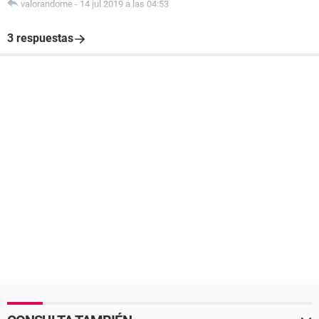
valorandome
-
14 jul 2019 a las 04:53
3 respuestas