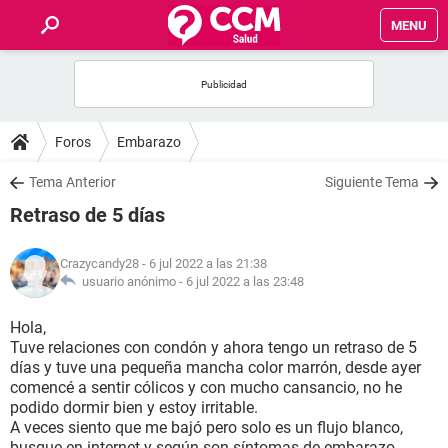
MENU
INICIO
FOROS
Foros
Embarazo
SALUD
Tema Anterior
Siguiente Tema
Retraso de 5 días
FAMILIA
Crazycandy28
- 6 jul 2022 a las 21:38
NUTRICIÓN
usuario anónimo -
6 jul 2022 a las 23:48
Hola,
BIENESTAR
Tuve relaciones con condón y ahora tengo un retraso de 5
días y tuve una pequeña mancha color marrón, desde ayer
SEXUALIDAD
comencé a sentir cólicos y con mucho cansancio, no he
podido dormir bien y estoy irritable.
A veces siento que me bajó pero solo es un flujo blanco,
GLOSARIO
busque en internet y según son síntomas de embarazo.