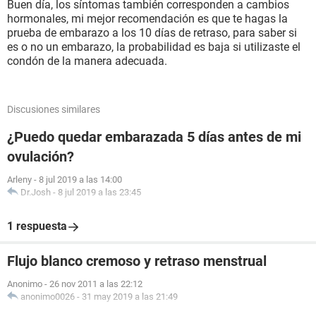
Buen día, los síntomas también corresponden a cambios
hormonales, mi mejor recomendación es que te hagas la
prueba de embarazo a los 10 días de retraso, para saber si
es o no un embarazo, la probabilidad es baja si utilizaste el
condón de la manera adecuada.
Discusiones similares
¿Puedo quedar embarazada 5 días antes de mi
ovulación?
Arleny
-
8 jul 2019 a las 14:00
Dr.Josh
-
8 jul 2019 a las 23:45
1 respuesta
Flujo blanco cremoso y retraso menstrual
Anonimo
-
26 nov 2011 a las 22:12
anonimo0026
-
31 may 2019 a las 21:49