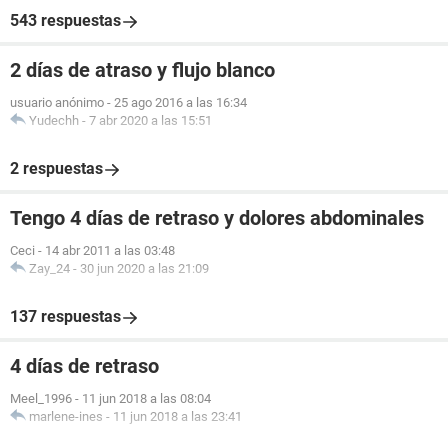
543 respuestas
2 días de atraso y flujo blanco
usuario anónimo
-
25 ago 2016 a las 16:34
Yudechh
-
7 abr 2020 a las 15:51
2 respuestas
Tengo 4 días de retraso y dolores abdominales
Ceci
-
14 abr 2011 a las 03:48
Zay_24
-
30 jun 2020 a las 21:09
137 respuestas
4 días de retraso
Meel_1996
-
11 jun 2018 a las 08:04
marlene-ines
-
11 jun 2018 a las 23:41