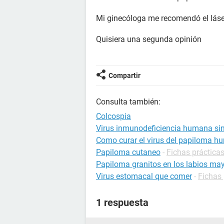
Mi ginecóloga me recomendó el lás
Quisiera una segunda opinión
Compartir
Consulta también:
Colcospia
Virus inmunodeficiencia humana s
Como curar el virus del papiloma 
Papiloma cutaneo
-
Fichas práctica
Papiloma granitos en los labios m
Virus estomacal que comer
-
Fichas 
1 respuesta