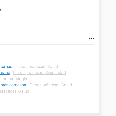
er
intomas
-
Fichas prácticas -Salud
humano
-
Fichas prácticas -Sexualidad
s -Dermatología
ayores comezón
-
Fichas prácticas -Salud
prácticas -Salud