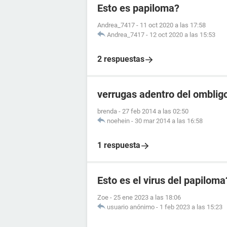
Esto es papiloma?
Andrea_7417
-
11 oct 2020 a las 17:58
Andrea_7417
-
12 oct 2020 a las 15:53
2 respuestas
verrugas adentro del omblig
brenda
-
27 feb 2014 a las 02:50
noehein
-
30 mar 2014 a las 16:58
1 respuesta
Esto es el virus del papiloma
Zoe
-
25 ene 2023 a las 18:06
usuario anónimo
-
1 feb 2023 a las 15:23