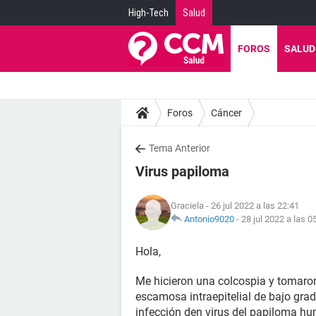
High-Tech
Salud
FOROS
SALUD
Foros
Cáncer
Tema Anterior
Virus papiloma
Graciela
- 26 jul 2022 a las 22:41
Antonio9020
-
28 jul 2022 a las 0
Hola,
Me hicieron una colcospia y tomaron
escamosa intraepitelial de bajo grad
infección den virus del papiloma h