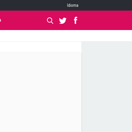
Idioma
O