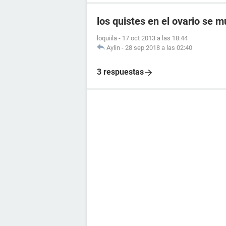
los quistes en el ovario se 
loquiila
-
17 oct 2013 a las 18:44
Aylin
-
28 sep 2018 a las 02:40
3 respuestas