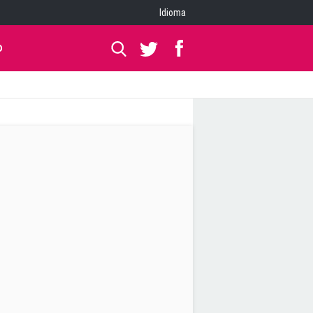
Idioma
O