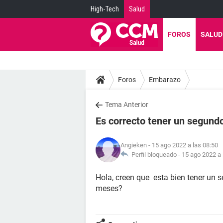
High-Tech
Salud
FOROS
SALUD
Foros
Embarazo
Tema Anterior
Es correcto tener un segund
Angieken
- 15 ago 2022 a las 08:50
Perfil bloqueado -
15 ago 2022 a 
Hola, creen que esta bien tener un 
meses?