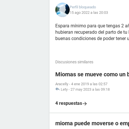
Perfil bloqueado
15 ago 2022 a las 20:03
Espara mínimo para que tengas 2 año
hubieran recuperado del parto de tu
buenas condiciones de poder tener
Discusiones similares
Miomas se mueve como un 
Aracelly
-
4 ene 2019 a las 02:57
Lety
-
27 may 2023 a las 09:18
4 respuestas
mioma puede moverse o empu