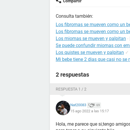
Compartir
Consulta también:
Los fibromas se mueven como un b
Los fibromas se mueven como un b
Los miomas se mueven y palpitan
-
Se puede confundir miomas con em
Los quistes se mueven y palpitan
✓
Mi bebe tiene 2 dias que casi no se
2 respuestas
RESPUESTA 1 / 2
Nat20083
69
15 ago 2022 a las 15:17
Hola, me parece que si,tengo amig