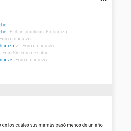
ebé
ebe
-
Fichas prácticas -Embarazo
Foro embarazo
barazo
✓
-
Foro embarazo
-
Foro Sistema de salud
 mueve
-
Foro embarazo
os de los cuáles sus mamás pasó menos de un año