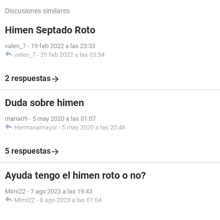
Discusiones similares
Himen Septado Roto
valen_7
-
19 feb 2022 a las 23:33
valen_7
-
20 feb 2022 a las 03:54
2 respuestas
Duda sobre himen
maria09
-
5 may 2020 a las 01:07
Hermanamayor
-
5 may 2020 a las 20:46
5 respuestas
Ayuda tengo el himen roto o no?
Mimi22
-
7 ago 2023 a las 19:43
Mimi22
-
8 ago 2023 a las 01:04