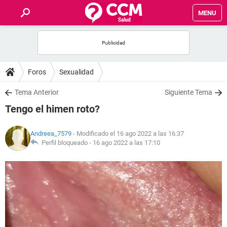
MENU
INICIO
FOROS
Foros
Sexualidad
SALUD
Tema Anterior
Siguiente Tema
Tengo el himen roto?
FAMILIA
Andreea_7579
- Modificado el 16 ago 2022 a las 16:37
NUTRICIÓN
Perfil bloqueado -
16 ago 2022 a las 17:10
BIENESTAR
SEXUALIDAD
GLOSARIO