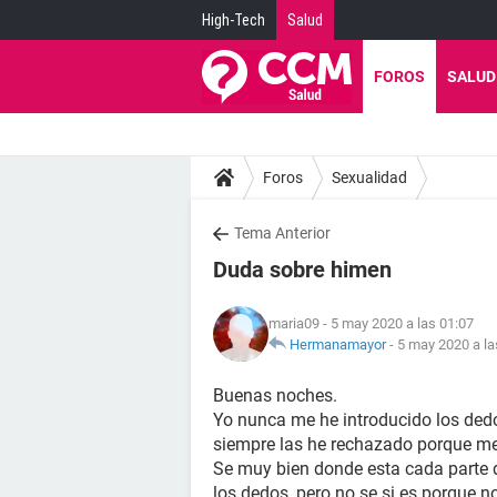
High-Tech
Salud
FOROS
SALUD
Foros
Sexualidad
Tema Anterior
Duda sobre himen
maria09
- 5 may 2020 a las 01:07
Hermanamayor
-
5 may 2020 a la
Buenas noches.
Yo nunca me he introducido los dedo
siempre las he rechazado porque me 
Se muy bien donde esta cada parte d
los dedos, pero no se si es porque n