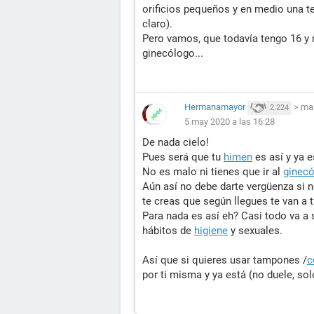
orificios pequeños y en medio una te
claro).
Pero vamos, que todavía tengo 16 y 
ginecólogo...
Hermanamayor
>
ma
2.224
5 may 2020 a las 16:28
De nada cielo!
Pues será que tu
himen
es así y ya e
No es malo ni tienes que ir al
ginec
Aún así no debe darte vergüenza si n
te creas que según llegues te van a
Para nada es así eh? Casi todo va a
hábitos de
higiene
y sexuales.
Así que si quieres usar tampones /
c
por ti misma y ya está (no duele, so