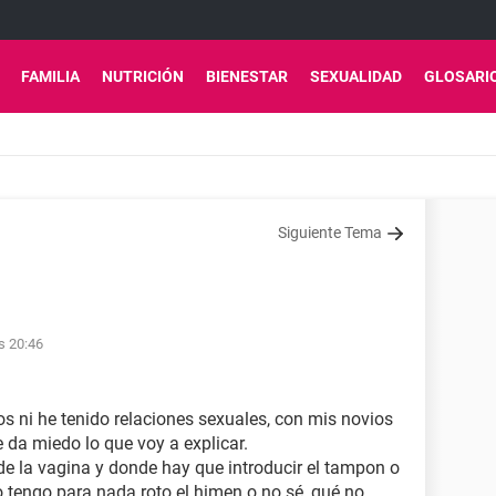
FAMILIA
NUTRICIÓN
BIENESTAR
SEXUALIDAD
GLOSARI
Siguiente Tema
s 20:46
s ni he tenido relaciones sexuales, con mis novios
da miedo lo que voy a explicar.
e la vagina y donde hay que introducir el tampon o
o tengo para nada roto el himen o no sé, qué no