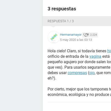
3 respuestas
RESPUESTA 1 / 3
Hermanamayor
2.224
5 may 2020 a las 03:13
Hola cielo! Claro, si todavía tienes
h
orificio de entrada de la
vagina
está 
pequeño agujero por donde salen los
que ves). Para usarlos seguramente 
debes usar
compresas
(
ojo
, que rom
eh?).
Por cierto, mejor que los tampones
económica, ecológica y no produce a