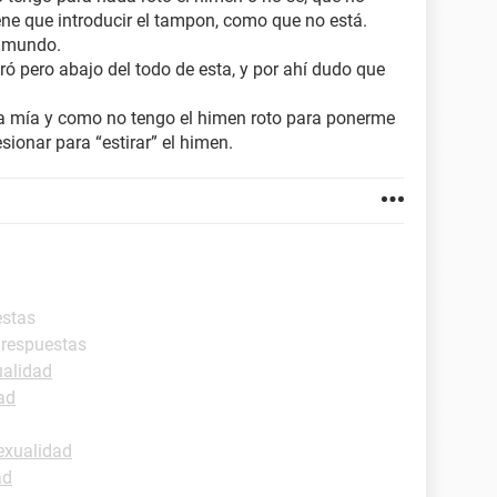
iene que introducir el tampon, como que no está.
l mundo.
iró pero abajo del todo de esta, y por ahí dudo que
 mía y como no tengo el himen roto para ponerme
onar para “estirar” el himen.
estas
 respuestas
ualidad
ad
exualidad
ad