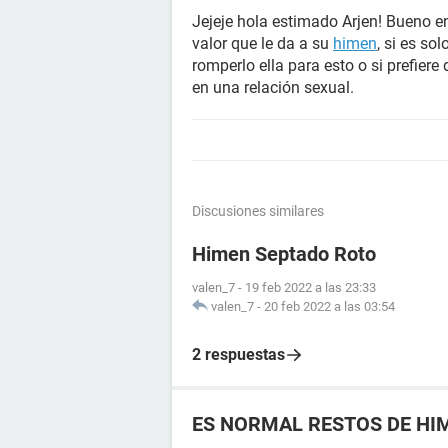
Jejeje hola estimado Arjen! Bueno en
valor que le da a su
himen
, si es so
romperlo ella para esto o si prefier
en una relación sexual.
Discusiones similares
Himen Septado Roto
valen_7
-
19 feb 2022 a las 23:33
valen_7
-
20 feb 2022 a las 03:54
2 respuestas
ES NORMAL RESTOS DE HI