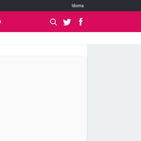
Idioma
O