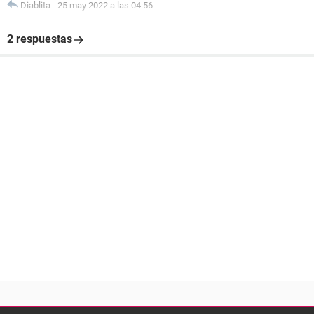
Diablita
-
25 may 2022 a las 04:56
2 respuestas