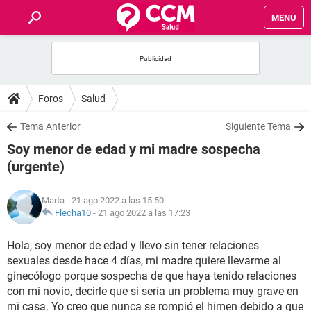
MENU
INICIO
FOROS
Foros
Salud
SALUD
Tema Anterior
Siguiente Tema
Soy menor de edad y mi madre sospecha
FAMILIA
(urgente)
NUTRICIÓN
Marta
- 21 ago 2022 a las 15:50
Flecha10
-
21 ago 2022 a las 17:23
BIENESTAR
Hola, soy menor de edad y llevo sin tener relaciones
sexuales desde hace 4 días, mi madre quiere llevarme al
SEXUALIDAD
ginecólogo porque sospecha de que haya tenido relaciones
con mi novio, decirle que si sería un problema muy grave en
GLOSARIO
mi casa. Yo creo que nunca se rompió el himen debido a que