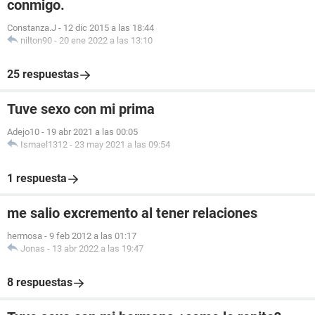
conmigo.
Constanza.J
-
12 dic 2015 a las 18:44
nilton90
-
20 ene 2022 a las 13:10
25 respuestas
Tuve sexo con mi prima
Adejo10
-
19 abr 2021 a las 00:05
Ismael1312
-
23 may 2021 a las 09:54
1 respuesta
me salio excremento al tener relaciones
hermosa
-
9 feb 2012 a las 01:17
Jonas
-
13 abr 2022 a las 19:47
8 respuestas