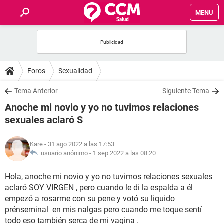
MENU
INICIO
FOROS
Foros
Sexualidad
SALUD
Tema Anterior
Siguiente Tema
Anoche mi novio y yo no tuvimos relaciones
FAMILIA
sexuales aclaró S
NUTRICIÓN
Kare
- 31 ago 2022 a las 17:53
usuario anónimo -
1 sep 2022 a las 08:20
BIENESTAR
Hola, anoche mi novio y yo no tuvimos relaciones sexuales
aclaró SOY VIRGEN , pero cuando le di la espalda a él
SEXUALIDAD
empezó a rosarme con su pene y votó su liquido
prénseminal en mis nalgas pero cuando me toque sentí
GLOSARIO
todo eso también serca de mi vagina .