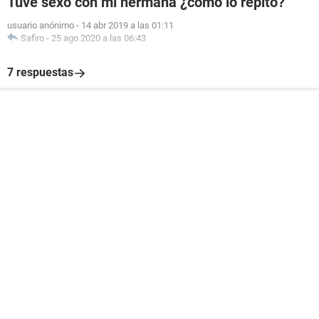
Tuve sexo con mi hermana ¿como lo repito?
usuario anónimo
-
14 abr 2019 a las 01:11
Safiro
-
25 ago 2020 a las 06:43
7 respuestas