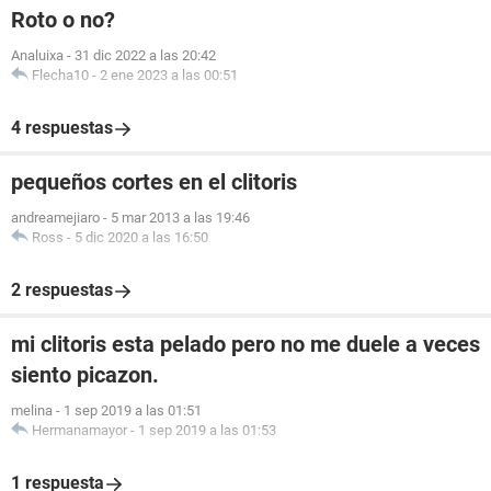
Roto o no?
Analuixa
-
31 dic 2022 a las 20:42
Flecha10
-
2 ene 2023 a las 00:51
4 respuestas
pequeños cortes en el clitoris
andreamejiaro
-
5 mar 2013 a las 19:46
Ross
-
5 dic 2020 a las 16:50
2 respuestas
mi clitoris esta pelado pero no me duele a veces
siento picazon.
melina
-
1 sep 2019 a las 01:51
Hermanamayor
-
1 sep 2019 a las 01:53
1 respuesta