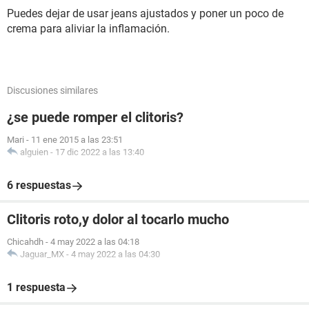
Puedes dejar de usar jeans ajustados y poner un poco de
crema para aliviar la inflamación.
Discusiones similares
¿se puede romper el clitoris?
Mari
-
11 ene 2015 a las 23:51
alguien
-
17 dic 2022 a las 13:40
6 respuestas
Clitoris roto,y dolor al tocarlo mucho
Chicahdh
-
4 may 2022 a las 04:18
Jaguar_MX
-
4 may 2022 a las 04:30
1 respuesta