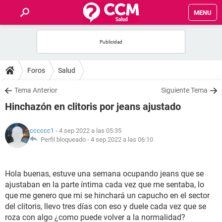
MENU
INICIO
FOROS
Foros
Salud
SALUD
Tema Anterior
Siguiente Tema
Hinchazón en clitoris por jeans ajustado
FAMILIA
cccccc1
- 4 sep 2022 a las 05:35
NUTRICIÓN
Perfil bloqueado -
4 sep 2022 a las 06:10
BIENESTAR
Hola buenas, estuve una semana ocupando jeans que se
ajustaban en la parte íntima cada vez que me sentaba, lo
SEXUALIDAD
que me genero que mi se hinchará un capucho en el sector
del clitoris, llevo tres días con eso y duele cada vez que se
GLOSARIO
roza con algo ¿como puede volver a la normalidad?