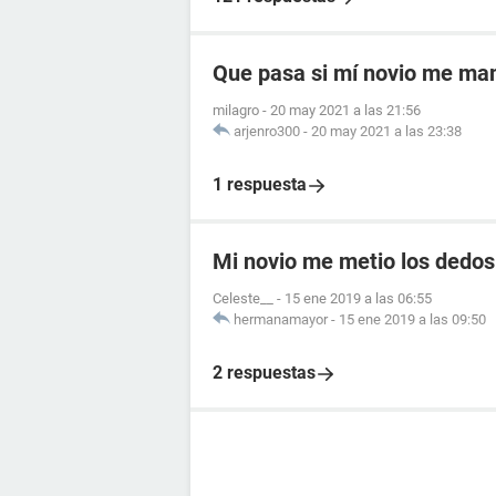
Que pasa si mí novio me ma
milagro
-
20 may 2021 a las 21:56
arjenro300
-
20 may 2021 a las 23:38
1 respuesta
Mi novio me metio los dedos
Celeste__
-
15 ene 2019 a las 06:55
hermanamayor
-
15 ene 2019 a las 09:50
2 respuestas