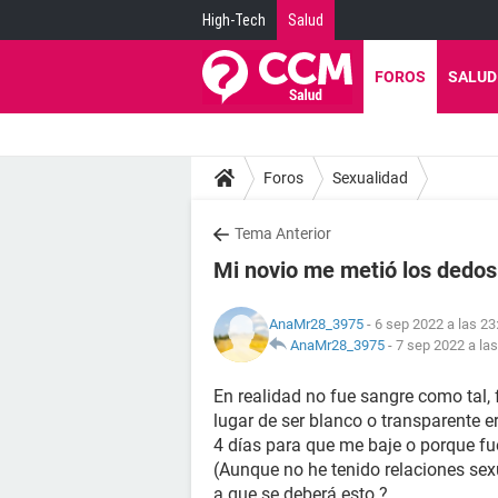
High-Tech
Salud
FOROS
SALUD
Foros
Sexualidad
Tema Anterior
Mi novio me metió los dedos 
AnaMr28_3975
- 6 sep 2022 a las 23
AnaMr28_3975
-
7 sep 2022 a las
En realidad no fue sangre como tal,
lugar de ser blanco o transparente er
4 días para que me baje o porque f
(Aunque no he tenido relaciones sex
a que se deberá esto ?