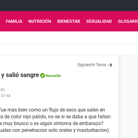
FAMILIA
NUTRICIÓN
BIENESTAR
SEXUALIDAD
GLOSARI
Siguiente Tema
y salió sangre
Resuelto
:55
 07:44
 fue más bien como un flujo de esos que salen en
a de color rojo pálido, no se si se daba a que faltan
ue muy brusco o es algún síntoma de embarazo?
uales con penetracion solo orales y masturbacion)