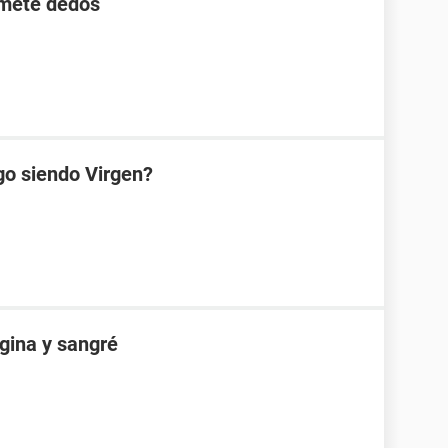
 mete dedos
go siendo Virgen?
gina y sangré