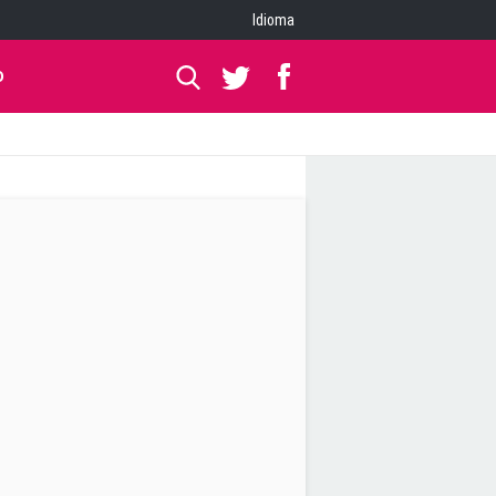
Idioma
O