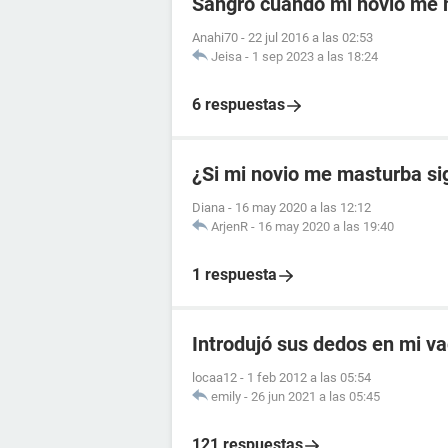
Sangro cuando mi novio me
Anahi70
-
22 jul 2016 a las 02:53
Jeisa
-
1 sep 2023 a las 18:24
6 respuestas
¿Si mi novio me masturba si
Diana
-
16 may 2020 a las 12:12
ArjenR
-
16 may 2020 a las 19:40
1 respuesta
Introdujó sus dedos en mi va
locaa12
-
1 feb 2012 a las 05:54
emily
-
26 jun 2021 a las 05:45
121 respuestas