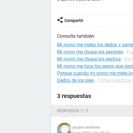
Compartir
Consulta también:
Mi novio me metio los dedos y sang
Mi novio me chupa los pezones
-
Fo
Mi novio me chupa los pechos
-
For
Mi novio me toca los senos que sign
Porque cuando mi novio me mete lo
Dedos de los pies
-
Fichas prácticas 
3 respuestas
RESPUESTA 1 / 3
usuario anónimo
7 sep 2022 a las 00:12