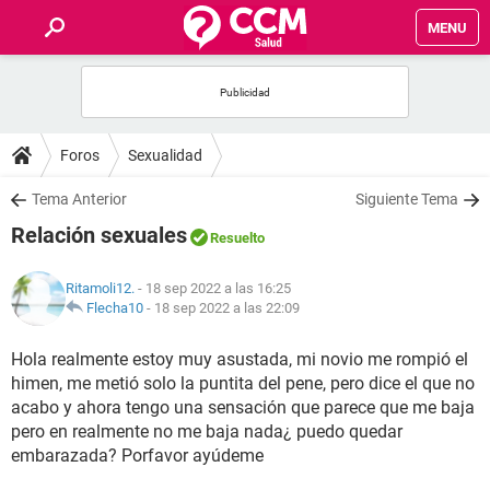
MENU
INICIO
FOROS
Foros
Sexualidad
SALUD
Tema Anterior
Siguiente Tema
Relación sexuales
Resuelto
FAMILIA
Ritamoli12.
- 18 sep 2022 a las 16:25
NUTRICIÓN
Flecha10
-
18 sep 2022 a las 22:09
Hola realmente estoy muy asustada, mi novio me rompió el
BIENESTAR
himen, me metió solo la puntita del pene, pero dice el que no
acabo y ahora tengo una sensación que parece que me baja
SEXUALIDAD
pero en realmente no me baja nada¿ puedo quedar
embarazada? Porfavor ayúdeme
GLOSARIO