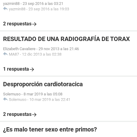
yazmin88
-
23 sep 2016 a las 03:21
yazmin88
-
23 sep 2016 a las 19:03
2 respuestas
RESULTADO DE UNA RADIOGRAFÍA DE TORAX
Elizabeth Cavaliere
-
29 nov 2013 a las 21:46
MA87
-
12 dic 2013 a las 02:38
1 respuesta
Desproporción cardiotoracica
Solemuso
-
8 mar 2019 a las 05:08
Solemuso
-
10 mar 2019 a las 22:41
2 respuestas
¿Es malo tener sexo entre primos?