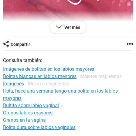
Ver más
Compartir
Consulta también:
Imágenes de bolitas en los labios mayores
Bolitas blancas en labios menores
- Mejores respuestas
Imágenes
- Mejores respuestas
Hola, hace una semana tengo una bolita en los labios
mayores
Bultito sobre labio vaginal
✓
Hola, Tengo una bolita en un labio menor, no es una
Granos labios mayores
espinilla, se siente como piel pero sobresaliente, quisiera
Granos en la vagina
saber si es grave
Bolita dura sobre labios vaginales
✓