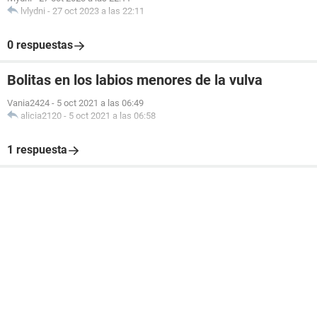
lvlydni
-
27 oct 2023 a las 22:11
0 respuestas
Bolitas en los labios menores de la vulva
Vania2424
-
5 oct 2021 a las 06:49
alicia2120
-
5 oct 2021 a las 06:58
1 respuesta