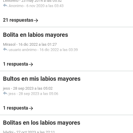
Leliloreto
-
23 may 2014 a las 05:52
Anonimo
-
6 nov 2020 a las 03:43
21 respuestas
Bolita en labios mayores
Mirasol
-
16 dic 2022 a las 01:27
usuario anónimo
-
16 dic 2022 a las 03:39
1 respuesta
Bultos en mis labios mayores
jess
-
28 sep 2023 a las 05:02
jess
-
28 sep 2023 a las 05:06
1 respuesta
Bolitas en los labios mayores
lvlydni
-
27 oct 2023 a las 22:11