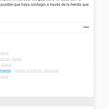
s posible que haya contagio a través de la herida que
Salud
cticas -Salud
 -Salud
amiento
-
Fichas prácticas -Glosario
Salud