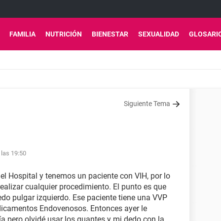
FAMILIA
NUTRICIÓN
BIENESTAR
SEXUALIDAD
GLOSARI
Siguiente Tema
 las 19:50
el Hospital y tenemos un paciente con VIH, por lo
ealizar cualquier procedimiento. El punto es que
edo pulgar izquierdo. Ese paciente tiene una VVP
dicamentos Endovenosos. Entonces ayer le
a pero olvidé usar los guantes y mi dedo con la