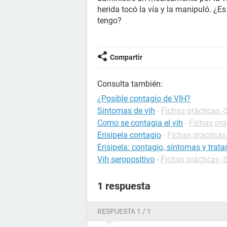
herida tocó la vía y la manipuló. ¿E
tengo?
Compartir
Consulta también:
¿Posible contagio de VIH?
Sintomas de vih
-
Fichas prácticas -
Como se contagia el vih
-
Fichas prá
Erisipela contagio
-
Fichas prácticas
Erisipela: contagio, síntomas y trat
Vih seropositivo
-
Fichas prácticas -
1 respuesta
RESPUESTA 1 / 1