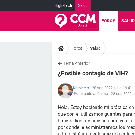
High-Tech
Salud
FOROS
SALUD
Foros
Salud
Tema Anterior
¿Posible contagio de VIH?
Nicolee.b
- 28 sep 2022 a las 16:41
usuario anónimo -
28 sep 2022 a
Hola. Estoy haciendo mi práctica en 
que con el utilizamos guantes para r
hace 4 días me hice un corte en el d
por donde le administramos los me
administré un medicamento por la ví