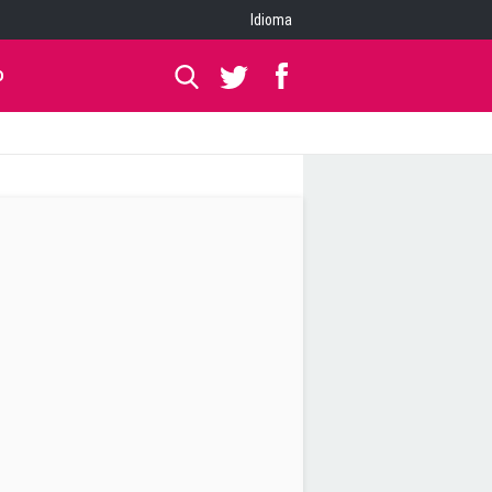
Idioma
O