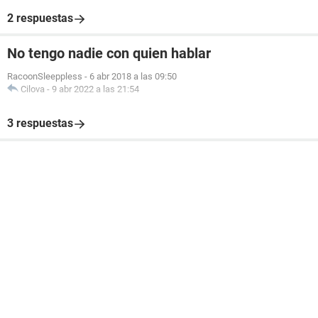
2 respuestas
No tengo nadie con quien hablar
RacoonSleeppless
-
6 abr 2018 a las 09:50
Cilova
-
9 abr 2022 a las 21:54
3 respuestas