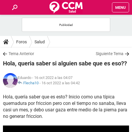
MENU
INICIO
FOROS
Foros
Salud
SALUD
Tema Anterior
Siguiente Tema
Hola, queria saber si alguien sabe que es eso??
FAMILIA
Eduardo
- 16 oct 2022 a las 04:07
NUTRICIÓN
Flecha10
-
16 oct 2022 a las 04:42
Hola, quería saber que es esto? Inicio como una típica
BIENESTAR
quemadura por friccion pero con el tiempo no sanaba, lleva
casi un mes, y debo usar gaza entre medio de la pierna para
SEXUALIDAD
no generar friccion.
GLOSARIO