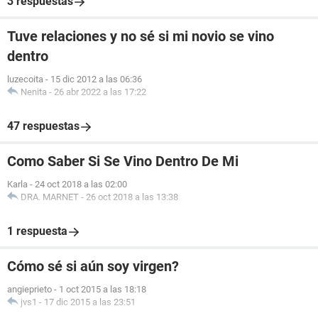
3 respuestas
Tuve relaciones y no sé si mi novio se vino
dentro
luzecoita
-
15 dic 2012 a las 06:36
Nenita
-
26 abr 2022 a las 17:22
47 respuestas
Como Saber Si Se Vino Dentro De Mi
Karla
-
24 oct 2018 a las 02:00
DRA. MARNET
-
26 oct 2018 a las 13:38
1 respuesta
Cómo sé si aún soy virgen?
angieprieto
-
1 oct 2015 a las 18:18
jvs1
-
17 dic 2015 a las 23:51