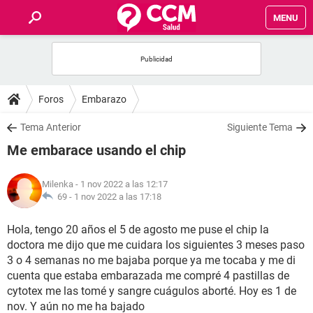
MENU
INICIO
FOROS
Foros
Embarazo
SALUD
Tema Anterior
Siguiente Tema
Me embarace usando el chip
FAMILIA
Milenka
- 1 nov 2022 a las 12:17
NUTRICIÓN
69 -
1 nov 2022 a las 17:18
Hola, tengo 20 años el 5 de agosto me puse el chip la
BIENESTAR
doctora me dijo que me cuidara los siguientes 3 meses paso
3 o 4 semanas no me bajaba porque ya me tocaba y me di
SEXUALIDAD
cuenta que estaba embarazada me compré 4 pastillas de
cytotex me las tomé y sangre cuágulos aborté. Hoy es 1 de
GLOSARIO
nov. Y aún no me ha bajado