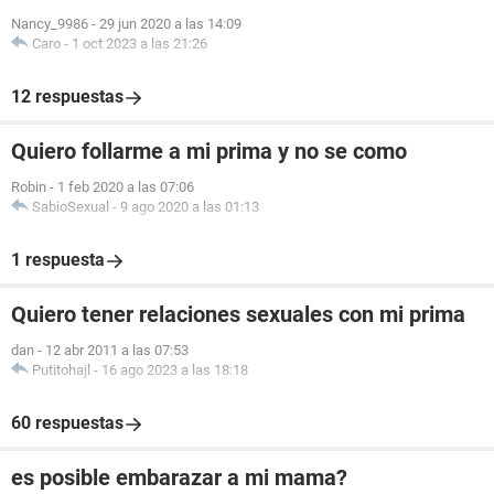
Nancy_9986
-
29 jun 2020 a las 14:09
Caro
-
1 oct 2023 a las 21:26
12 respuestas
Quiero follarme a mi prima y no se como
Robin
-
1 feb 2020 a las 07:06
SabioSexual
-
9 ago 2020 a las 01:13
1 respuesta
Quiero tener relaciones sexuales con mi prima
dan
-
12 abr 2011 a las 07:53
Putitohajl
-
16 ago 2023 a las 18:18
60 respuestas
es posible embarazar a mi mama?