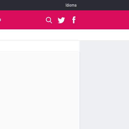
Idioma
O