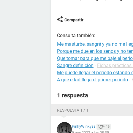
Compartir
Consulta también:
Me masturbe, sangré y ya no me lleg
Porque me duelen los senos y no ten
Que tomar para que me baje el per
Sangre definicion
-
Fichas prácticas 
Me puede llegar el periodo estand
A que edad llega el primer periodo
-
1 respuesta
RESPUESTA 1 / 1
PinkyWinkyss
16
9 nov 2022 a las 08:35