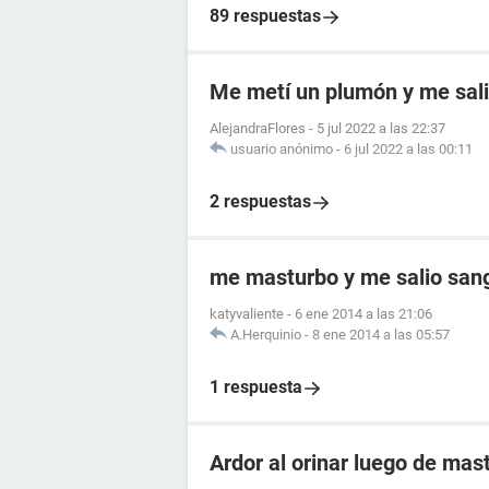
89 respuestas
Me metí un plumón y me sal
AlejandraFlores
-
5 jul 2022 a las 22:37
usuario anónimo
-
6 jul 2022 a las 00:11
2 respuestas
me masturbo y me salio sang
katyvaliente
-
6 ene 2014 a las 21:06
A.Herquinio
-
8 ene 2014 a las 05:57
1 respuesta
Ardor al orinar luego de mas