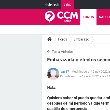
High-Tech
Salud
FOROS
SALUD
Foros
Embarazo
Tema Anterior
Embarazada o efectos secun
Isa637
- Modificado el 12 nov 2022 a
wilkimitrixi -
12 nov 2022 a las 1
Hola,
Quisiera saber si puedo quedar emb
después de mi periodo ya que termi
pastilla de emergencia.