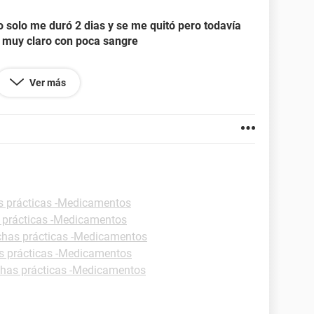
ro solo me duró 2 dias y se me quitó pero todavía
é muy claro con poca sangre
Ver más
ré un desequilibrio hormonal?
s prácticas -Medicamentos
 prácticas -Medicamentos
chas prácticas -Medicamentos
s prácticas -Medicamentos
chas prácticas -Medicamentos