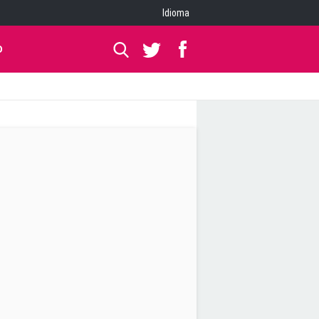
Idioma
O