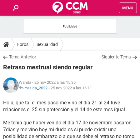
MENU
INICIO
FOROS
Foros
Sexualidad
SALUD
Tema Anterior
Siguiente Tema
Retraso mestrual siendo regular
FAMILIA
Wanda
- 25 nov 2022 a las 15:35
NUTRICIÓN
Yesica_2022
-
25 nov 2022 a las 16:11
Hola, que tal el mes paso me vino el día 21 al 24 tuve
BIENESTAR
relaciones el 25 sin protección y el 14 de este mes igual.
SEXUALIDAD
Me tenia que haber venido el día 17 de noviembre pasaron
7dias y me vino hoy mi duda es si puede existir una
GLOSARIO
posibilidad de embarazo o a que se debe el retraso no tomo