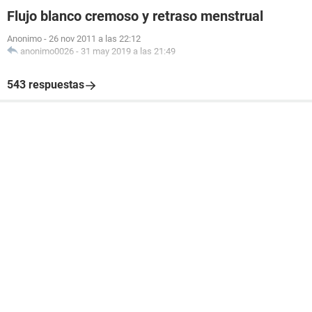
Flujo blanco cremoso y retraso menstrual
Anonimo
-
26 nov 2011 a las 22:12
anonimo0026
-
31 may 2019 a las 21:49
543 respuestas