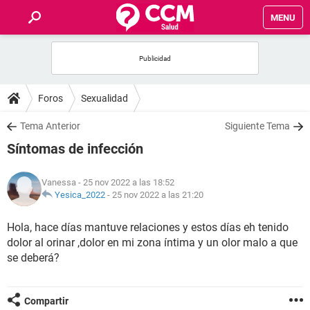
MENU
INICIO
FOROS
Foros
Sexualidad
SALUD
Tema Anterior
Siguiente Tema
Síntomas de infección
FAMILIA
Vanessa
- 25 nov 2022 a las 18:52
NUTRICIÓN
Yesica_2022
-
25 nov 2022 a las 21:20
Hola, hace días mantuve relaciones y estos días eh tenido
BIENESTAR
dolor al orinar ,dolor en mi zona íntima y un olor malo a que
se deberá?
SEXUALIDAD
GLOSARIO
Compartir