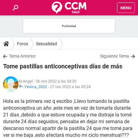
MENU
INICIO
FOROS
Foros
Sexualidad
SALUD
Tema Anterior
Siguiente Tema
Tome pastillas anticonceptivas días de más
FAMILIA
M.Angel
- 26 nov 2022 a las 04:20
NUTRICIÓN
Yesica_2022
-
27 nov 2022 a las 05:24
Hola es la primera vez q escribo ,Llevo tomando la pastilla
BIENESTAR
anticonceptiva un año ,este mes en vez de tomarla durante
21 días ,debido a que estuve ocupada y me distraje la tomé
SEXUALIDAD
durante 24 días seguidos, pensaba en dejar mi semana de
descanso normal apartir de la pastilla 24 que me tomé para
GLOSARIO
ver si me baja ,esto afectará mucho mi ciclo menstrual???