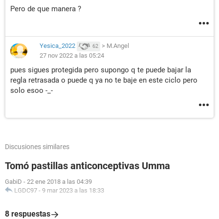
Pero de que manera ?
Yesica_2022
>
M.Angel
62
27 nov 2022 a las 05:24
pues sigues protegida pero supongo q te puede bajar la
regla retrasada o puede q ya no te baje en este ciclo pero
solo esoo -_-
Discusiones similares
Tomó pastillas anticonceptivas Umma
GabiD
-
22 ene 2018 a las 04:39
LGDC97
-
9 mar 2023 a las 18:33
8 respuestas