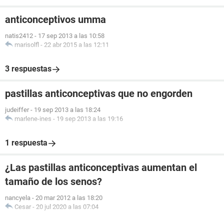
anticonceptivos umma
natis2412
-
17 sep 2013 a las 10:58
marisolfl
-
22 abr 2015 a las 12:11
3 respuestas
pastillas anticonceptivas que no engorden
judeiffer
-
19 sep 2013 a las 18:24
marlene-ines
-
19 sep 2013 a las 19:16
1 respuesta
¿Las pastillas anticonceptivas aumentan el
tamaño de los senos?
nancyela
-
20 mar 2012 a las 18:20
Cesar
-
20 jul 2020 a las 07:04