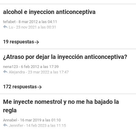
alcohol e inyeccion anticonceptiva
tefabet
-
8 mar 2012 a las 04:11
Lu
-
23 nov 2021 a las 00:31
19 respuestas
¿Atraso por dejar la inyección anticonceptiva?
nena123
-
6 feb 2012 a las 17:39
Alejandra
-
23 mar 2022 a las 17:47
172 respuestas
Me inyecte nomestrol y no me ha bajado la
regla
Annabel
-
16 mar 2019 a las 01:10
Jennifer
-
14 feb 2023 a las 11:15