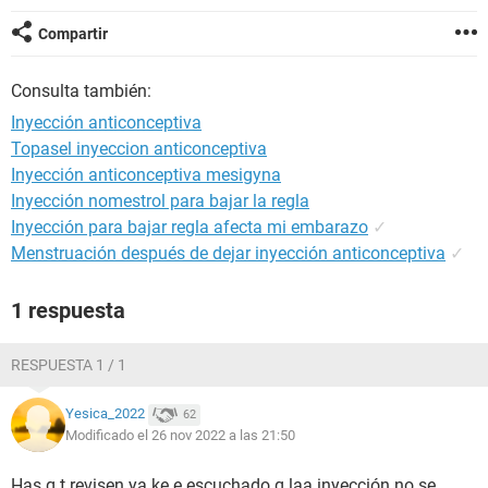
Compartir
Consulta también:
Inyección anticonceptiva
Topasel inyeccion anticonceptiva
Inyección anticonceptiva mesigyna
Inyección nomestrol para bajar la regla
Inyección para bajar regla afecta mi embarazo
✓
Menstruación después de dejar inyección anticonceptiva
✓
1 respuesta
RESPUESTA 1 / 1
Yesica_2022
62
Modificado el 26 nov 2022 a las 21:50
Has q t revisen ya ke e escuchado q laa inyección no se