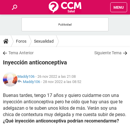
MENU
INICIO
FOROS
Foros
Sexualidad
SALUD
Tema Anterior
Siguiente Tema
Inyección anticonceptiva
FAMILIA
Maddy106
- 26 nov 2022 a las 21:08
NUTRICIÓN
Maddy106
-
28 nov 2022 a las 08:52
Buenas tardes, tengo 17 años y quiero cuidarme con una
BIENESTAR
inyección anticonceptiva pero he oído que hay unas que te
adelgazan o te suben unos kilos de más. Verán soy una
SEXUALIDAD
chica de contextura muy delgada y me cuesta subir de peso.
¿Qué inyección anticonceptiva podrían recomendarme?
GLOSARIO