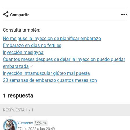
Compartir
Consulta también:
No me puse la Inyeccion de planificar embarazo
Embarazo en días no fertiles
Inyección mesigyna
Cuantos meses despues de dejar la inyeccion puedo quedar
embarazada
✓
Inyección intramuscular glúteo mal puesta
23 semanas de embarazo cuantos meses son
1 respuesta
RESPUESTA 1 / 1
Yucareux
94
27 dic 2022 a las 20:49