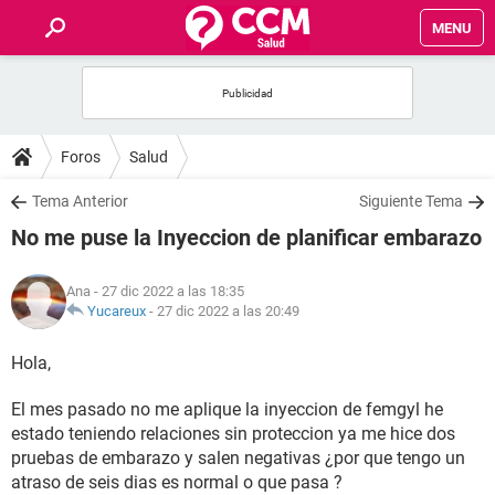
MENU
INICIO
FOROS
Foros
Salud
SALUD
Tema Anterior
Siguiente Tema
No me puse la Inyeccion de planificar embarazo
FAMILIA
Ana
- 27 dic 2022 a las 18:35
NUTRICIÓN
Yucareux
-
27 dic 2022 a las 20:49
Hola,
BIENESTAR
El mes pasado no me aplique la inyeccion de femgyl he
SEXUALIDAD
estado teniendo relaciones sin proteccion ya me hice dos
pruebas de embarazo y salen negativas ¿por que tengo un
GLOSARIO
atraso de seis dias es normal o que pasa ?