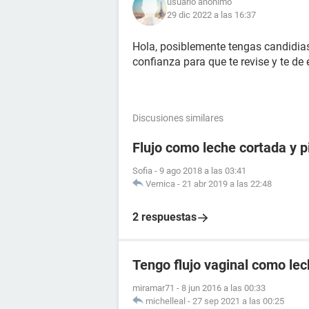
usuario anónimo
29 dic 2022 a las 16:37
Hola, posiblemente tengas candidia
confianza para que te revise y te de
Discusiones similares
Flujo como leche cortada y 
Sofia
-
9 ago 2018 a las 03:41
Vernica
-
21 abr 2019 a las 22:48
2 respuestas
Tengo flujo vaginal como lec
miramar71
-
8 jun 2016 a las 00:33
michelleal
-
27 sep 2021 a las 00:25