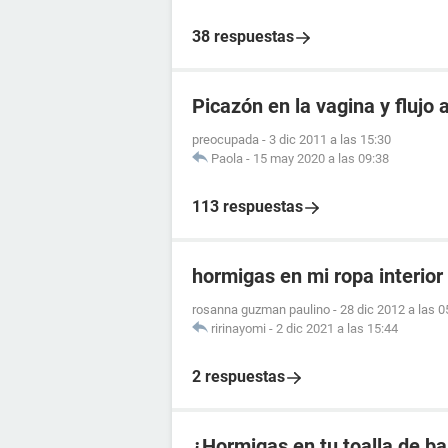
38 respuestas
Picazón en la vagina y flujo
preocupada
-
3 dic 2011 a las 15:30
Paola
-
15 may 2020 a las 09:38
113 respuestas
hormigas en mi ropa interior
rosanna guzman paulino
-
28 dic 2012 a las 0
ririnayomi
-
2 dic 2021 a las 15:44
2 respuestas
¿Hormigas en tu toalla de b