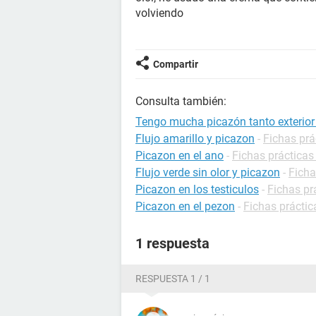
volviendo
Compartir
Consulta también:
Tengo mucha picazón tanto exterior e 
Flujo amarillo y picazon
-
Fichas prá
Picazon en el ano
-
Fichas prácticas
Flujo verde sin olor y picazon
-
Ficha
Picazon en los testiculos
-
Fichas pr
Picazon en el pezon
-
Fichas práctic
1 respuesta
RESPUESTA 1 / 1