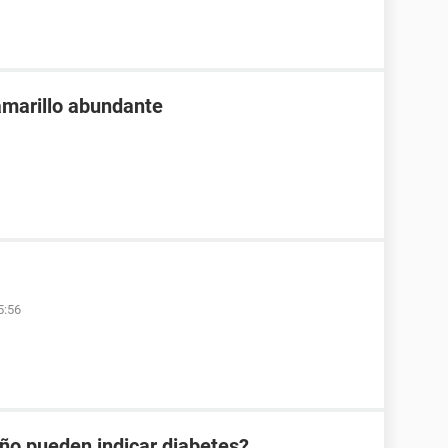
 amarillo abundante
5:56
año pueden indicar diabetes?