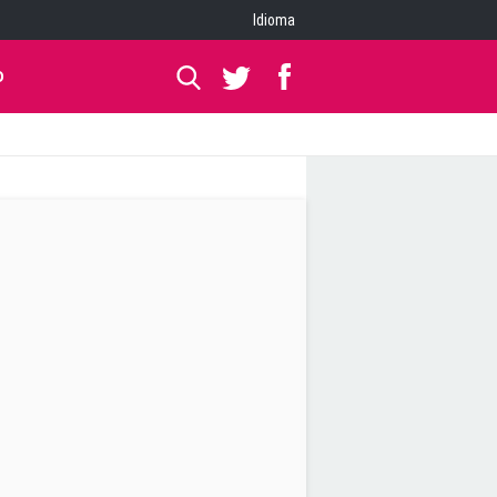
Idioma
O