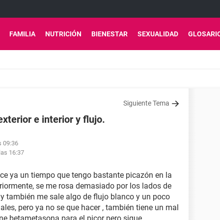
FAMILIA
NUTRICIÓN
BIENESTAR
SEXUALIDAD
GLOSARI
Siguiente Tema
erior e interior y flujo.
s 09:36
las 16:37
ce ya un tiempo que tengo bastante picazón en la
eriormente, se me rosa demasiado por los lados de
 también me sale algo de flujo blanco y un poco
ales, pero ya no se que hacer , también tiene un mal
ne betametasona para el picor pero sigue