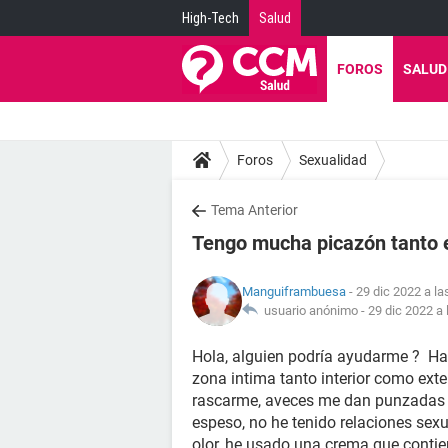
High-Tech
Salud
FOROS
SALUD
Foros
Sexualidad
Tema Anterior
Tengo mucha picazón tanto ext
Manguiframbuesa
- 29 dic 2022 a la
usuario anónimo -
29 dic 2022 a 
Hola, alguien podría ayudarme ? Ha
zona intima tanto interior como ext
rascarme, aveces me dan punzadas y
espeso, no he tenido relaciones sexu
olor, he usado una crema que contie