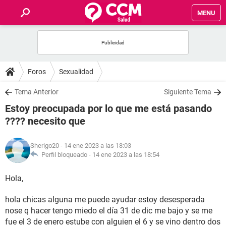
MENU
INICIO
FOROS
Foros
Sexualidad
SALUD
Tema Anterior
Siguiente Tema
Estoy preocupada por lo que me está pasando
FAMILIA
???? necesito que
NUTRICIÓN
Sherigo20
- 14 ene 2023 a las 18:03
Perfil bloqueado -
14 ene 2023 a las 18:54
BIENESTAR
Hola,
SEXUALIDAD
hola chicas alguna me puede ayudar estoy desesperada
nose q hacer tengo miedo el día 31 de dic me bajo y se me
GLOSARIO
fue el 3 de enero estube con alguien el 6 y se vino dentro dos