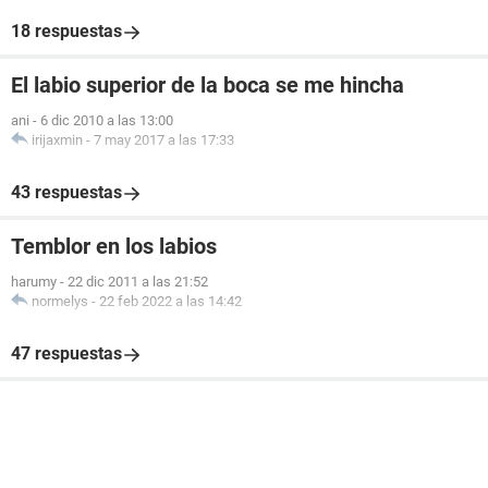
18 respuestas
El labio superior de la boca se me hincha
ani
-
6 dic 2010 a las 13:00
irijaxmin
-
7 may 2017 a las 17:33
43 respuestas
Temblor en los labios
harumy
-
22 dic 2011 a las 21:52
normelys
-
22 feb 2022 a las 14:42
47 respuestas