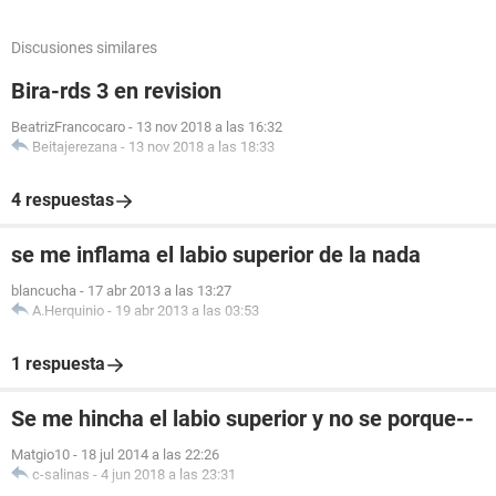
Discusiones similares
Bira-rds 3 en revision
BeatrizFrancocaro
-
13 nov 2018 a las 16:32
Beitajerezana
-
13 nov 2018 a las 18:33
4 respuestas
se me inflama el labio superior de la nada
blancucha
-
17 abr 2013 a las 13:27
A.Herquinio
-
19 abr 2013 a las 03:53
1 respuesta
Se me hincha el labio superior y no se porque--
Matgio10
-
18 jul 2014 a las 22:26
c-salinas
-
4 jun 2018 a las 23:31