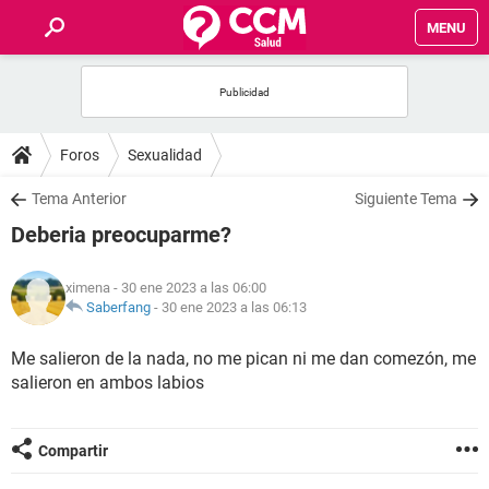
MENU
INICIO
FOROS
Foros
Sexualidad
SALUD
Tema Anterior
Siguiente Tema
Deberia preocuparme?
FAMILIA
ximena
- 30 ene 2023 a las 06:00
NUTRICIÓN
Saberfang
-
30 ene 2023 a las 06:13
Me salieron de la nada, no me pican ni me dan comezón, me
BIENESTAR
salieron en ambos labios
SEXUALIDAD
Compartir
GLOSARIO