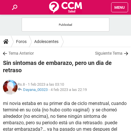
MENU
INICIO
FOROS
Foros
Adolescentes
SALUD
Tema Anterior
Siguiente Tema
Sin sintomas de embarazo, pero un dia de
FAMILIA
retraso
NUTRICIÓN
Rs.8
- 1 feb 2023 a las 03:10
Dayana_00323
-
4 feb 2023 a las 22:19
BIENESTAR
mi novia estaba en su primer dia de ciclo menstrual, cuando
terminé en su cola (no hubo coito vaginal) y se chorreó
SEXUALIDAD
alrededor (no encima), no tiene ningún sintoma de
embarazo, pero su periodo está un dia retrasado. puede
GLOSARIO
estar embarazada?… ya ha pasado un mes despues del