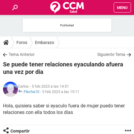
MENU
INICIO
FOROS
Foros
Embarazo
SALUD
Tema Anterior
Siguiente Tema
Se puede tener relaciones eyaculando afuera
FAMILIA
una vez por dia
NUTRICIÓN
Carlos
- 5 feb 2023 a las 14:51
Flecha10
-
5 feb 2023 a las 15:11
BIENESTAR
Hola, quisiera saber si eyaculo fuera de mujer puedo tener
relaciones con ella todos los días
SEXUALIDAD
GLOSARIO
Compartir