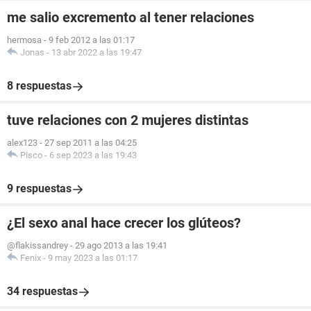
me salio excremento al tener relaciones
hermosa
-
9 feb 2012 a las 01:17
Jonas
-
13 abr 2022 a las 19:47
8 respuestas
tuve relaciones con 2 mujeres distintas
alex123
-
27 sep 2011 a las 04:25
Pisco
-
6 sep 2023 a las 19:43
9 respuestas
¿El sexo anal hace crecer los glúteos?
@flakissandrey
-
29 ago 2013 a las 19:41
Fenix
-
9 may 2023 a las 01:17
34 respuestas