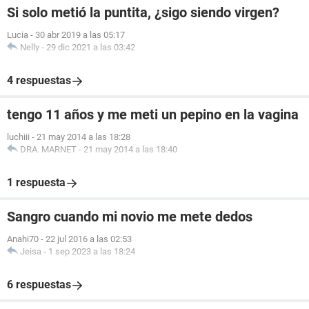
Si solo metió la puntita, ¿sigo siendo virgen?
Lucia
-
30 abr 2019 a las 05:17
Nelly
-
29 dic 2021 a las 03:42
4 respuestas
tengo 11 años y me meti un pepino en la vagina
luchiii
-
21 may 2014 a las 18:28
DRA. MARNET
-
21 may 2014 a las 18:40
1 respuesta
Sangro cuando mi novio me mete dedos
Anahi70
-
22 jul 2016 a las 02:53
Jeisa
-
1 sep 2023 a las 18:24
6 respuestas