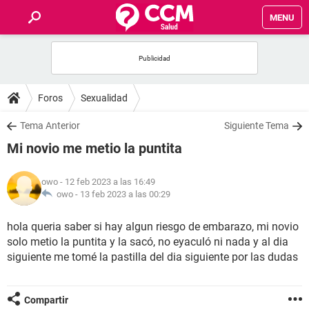
MENU
INICIO
FOROS
Foros
Sexualidad
SALUD
Tema Anterior
Siguiente Tema
Mi novio me metio la puntita
FAMILIA
owo
- 12 feb 2023 a las 16:49
NUTRICIÓN
owo -
13 feb 2023 a las 00:29
hola queria saber si hay algun riesgo de embarazo, mi novio
BIENESTAR
solo metio la puntita y la sacó, no eyaculó ni nada y al dia
siguiente me tomé la pastilla del dia siguiente por las dudas
SEXUALIDAD
GLOSARIO
Compartir