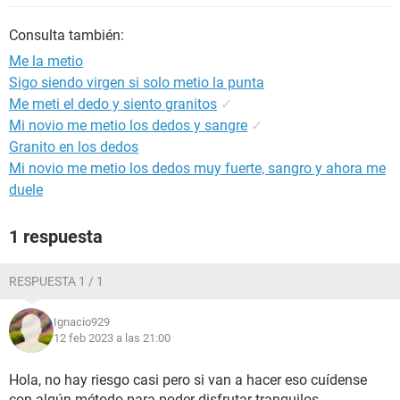
Consulta también:
Me la metio
Sigo siendo virgen si solo metio la punta
Me meti el dedo y siento granitos
✓
Mi novio me metio los dedos y sangre
✓
Granito en los dedos
Mi novio me metio los dedos muy fuerte, sangro y ahora me
duele
1 respuesta
RESPUESTA 1 / 1
Ignacio929
12 feb 2023 a las 21:00
Hola, no hay riesgo casi pero si van a hacer eso cuídense
con algún método para poder disfrutar tranquilos.