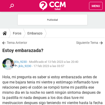
MENU
INICIO
FOROS
Foros
Embarazo
SALUD
Tema Anterior
Siguiente Tema
Estoy embarazada?
FAMILIA
jklo_9230
- Modificado el 13 feb 2023 a las 20:40
NUTRICIÓN
jklo_9230
-
17 feb 2023 a las 03:57
Hola, mi pregunta es saber si estoy embarazada antes de
BIENESTAR
que me bajara tenia mi vientre y estómago inflamado tuve
relaciones pero el codón se rompió tome mi pastilla ese
SEXUALIDAD
mismo dia en la noche no senti ningún sintoma despues de
la pastilla ni nada despues a los dos dias tuve mi
GLOSARIO
mestruacion despues sigo teniendo mi vientre hasta la fecha