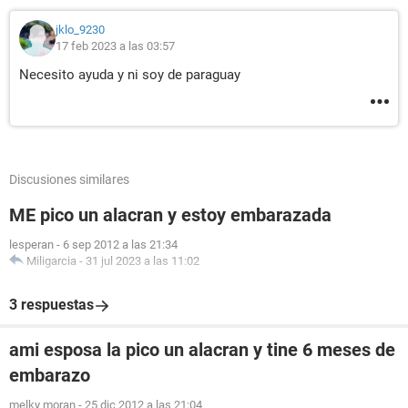
jklo_9230
17 feb 2023 a las 03:57
Necesito ayuda y ni soy de paraguay
Discusiones similares
ME pico un alacran y estoy embarazada
lesperan
-
6 sep 2012 a las 21:34
Miligarcia
-
31 jul 2023 a las 11:02
3 respuestas
ami esposa la pico un alacran y tine 6 meses de
embarazo
melky moran
-
25 dic 2012 a las 21:04