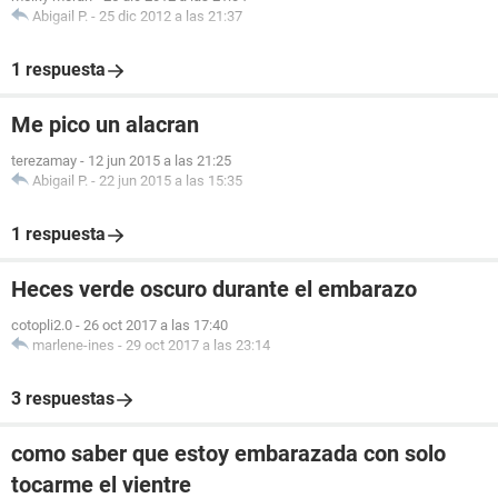
Abigail P.
-
25 dic 2012 a las 21:37
1 respuesta
Me pico un alacran
terezamay
-
12 jun 2015 a las 21:25
Abigail P.
-
22 jun 2015 a las 15:35
1 respuesta
Heces verde oscuro durante el embarazo
cotopli2.0
-
26 oct 2017 a las 17:40
marlene-ines
-
29 oct 2017 a las 23:14
3 respuestas
como saber que estoy embarazada con solo
tocarme el vientre