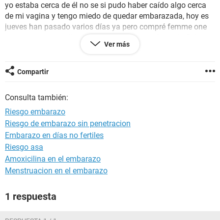
yo estaba cerca de él no se si pudo haber caído algo cerca
de mi vagina y tengo miedo de quedar embarazada, hoy es
jueves han pasado varios días ya pero compré femme one
que es como pastilla del día siguiente con efecto de 5 dias,
Ver más
quería ver si sería recomendable tomarmela o no habría
riesgo de embarazo. Tambien no se que día de mi ciclo era
pero posiblemente a la mitad
Compartir
Consulta también:
Riesgo embarazo
Riesgo de embarazo sin penetracion
Embarazo en días no fertiles
Riesgo asa
Amoxicilina en el embarazo
Menstruacion en el embarazo
1 respuesta