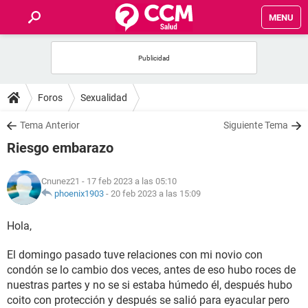
MENU
INICIO
FOROS
Foros
Sexualidad
SALUD
Tema Anterior
Siguiente Tema
Riesgo embarazo
FAMILIA
Cnunez21
- 17 feb 2023 a las 05:10
NUTRICIÓN
phoenix1903
-
20 feb 2023 a las 15:09
Hola,
BIENESTAR
El domingo pasado tuve relaciones con mi novio con
SEXUALIDAD
condón se lo cambio dos veces, antes de eso hubo roces de
nuestras partes y no se si estaba húmedo él, después hubo
GLOSARIO
coito con protección y después se salió para eyacular pero