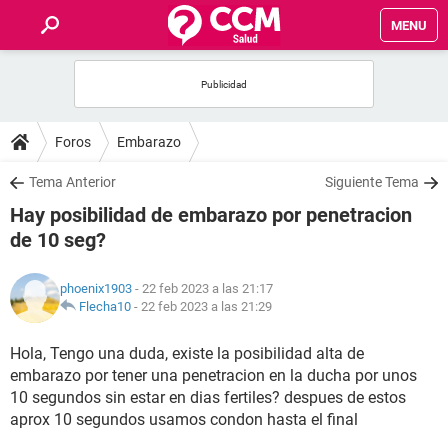
MENU
INICIO
FOROS
Foros
Embarazo
SALUD
Tema Anterior
Siguiente Tema
Hay posibilidad de embarazo por penetracion
FAMILIA
de 10 seg?
NUTRICIÓN
phoenix1903
- 22 feb 2023 a las 21:17
Flecha10
-
22 feb 2023 a las 21:29
BIENESTAR
Hola, Tengo una duda, existe la posibilidad alta de
embarazo por tener una penetracion en la ducha por unos
SEXUALIDAD
10 segundos sin estar en dias fertiles? despues de estos
aprox 10 segundos usamos condon hasta el final
GLOSARIO