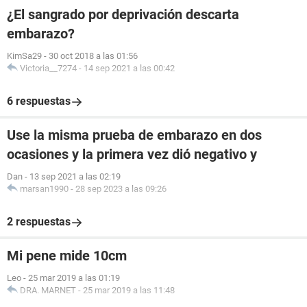
¿El sangrado por deprivación descarta
embarazo?
KimSa29
-
30 oct 2018 a las 01:56
Victoria__7274
-
14 sep 2021 a las 00:42
6 respuestas
Use la misma prueba de embarazo en dos
ocasiones y la primera vez dió negativo y
Dan
-
13 sep 2021 a las 02:19
marsan1990
-
28 sep 2023 a las 09:26
2 respuestas
Mi pene mide 10cm
Leo
-
25 mar 2019 a las 01:19
DRA. MARNET
-
25 mar 2019 a las 11:48