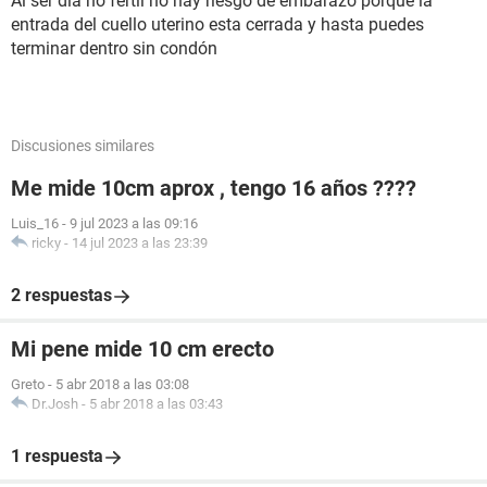
Al ser día no fértil no hay riesgo de embarazo porque la
entrada del cuello uterino esta cerrada y hasta puedes
terminar dentro sin condón
Discusiones similares
Me mide 10cm aprox , tengo 16 años ????
Luis_16
-
9 jul 2023 a las 09:16
ricky
-
14 jul 2023 a las 23:39
2 respuestas
Mi pene mide 10 cm erecto
Greto
-
5 abr 2018 a las 03:08
Dr.Josh
-
5 abr 2018 a las 03:43
1 respuesta