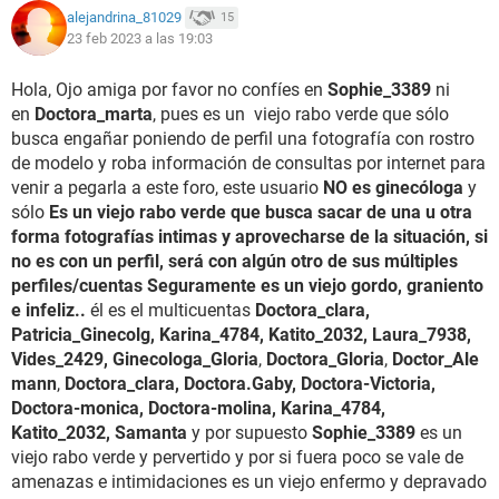
alejandrina_81029
15
23 feb 2023 a las 19:03
Hola, Ojo amiga por favor no confíes en
Sophie_3389
ni
en
Doctora_marta
, pues es un viejo rabo verde que sólo
busca engañar poniendo de perfil una fotografía con rostro
de modelo y roba información de consultas por internet para
venir a pegarla a este foro, este usuario
NO es ginecóloga
y
sólo
Es un viejo rabo verde que busca sacar de una u otra
forma fotografías intimas y aprovecharse de la situación, si
no es con un perfil, será con algún otro de sus múltiples
perfiles/cuentas Seguramente es un viejo gordo, graniento
e infeliz..
él es el multicuentas
Doctora_clara,
Patricia_Ginecolg, Karina_4784, Katito_2032, Laura_7938,
Vides_2429,
Ginecologa_Gloria
,
Doctora_Gloria
,
Doctor_Ale
mann
,
Doctora_clara, Doctora.Gaby, Doctora-Victoria,
Doctora-monica, Doctora-molina, Karina_4784,
Katito_2032, Samanta
y por supuesto
Sophie_3389
es un
viejo rabo verde y pervertido y por si fuera poco se vale de
amenazas e intimidaciones es un viejo enfermo y depravado