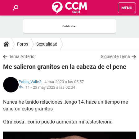
MENU
INICIO
FOROS
Foros
Sexualidad
SALUD
Tema Anterior
Siguiente Tema
Me salieron granitos en la cabeza de el pene
FAMILIA
Pablo_Valle2
- 4 mar 2023 a las 05:57
NUTRICIÓN
11 -
23 may 2023 a las 02:04
Nunca he tenido relaciones ,tengo 14, hace un tiempo me
BIENESTAR
salieron estos granitos
SEXUALIDAD
Otra cosa , como puedo aumentar mi testosterona
GLOSARIO