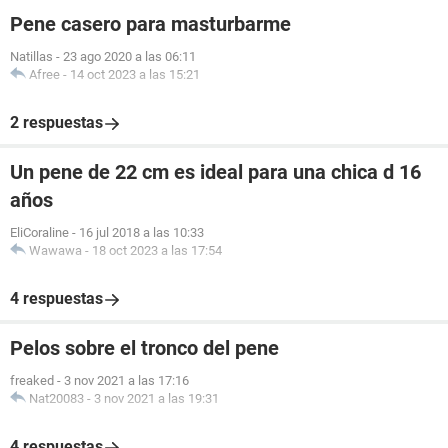
Pene casero para masturbarme
Natillas
-
23 ago 2020 a las 06:11
Afree
-
14 oct 2023 a las 15:21
2 respuestas
Un pene de 22 cm es ideal para una chica d 16
años
EliCoraline
-
16 jul 2018 a las 10:33
Wawawa
-
18 oct 2023 a las 17:54
4 respuestas
Pelos sobre el tronco del pene
freaked
-
3 nov 2021 a las 17:16
Nat20083
-
3 nov 2021 a las 19:31
4 respuestas