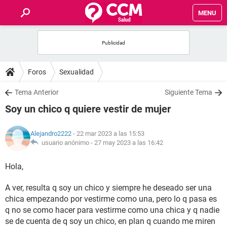
MENU
INICIO
FOROS
Foros
Sexualidad
SALUD
Tema Anterior
Siguiente Tema
Soy un chico q quiere vestir de mujer
FAMILIA
Alejandro2222
- 22 mar 2023 a las 15:53
NUTRICIÓN
usuario anónimo -
27 may 2023 a las 16:42
Hola,
BIENESTAR
A ver, resulta q soy un chico y siempre he deseado ser una
SEXUALIDAD
chica empezando por vestirme como una, pero lo q pasa es
q no se como hacer para vestirme como una chica y q nadie
GLOSARIO
se de cuenta de q soy un chico, en plan q cuando me miren