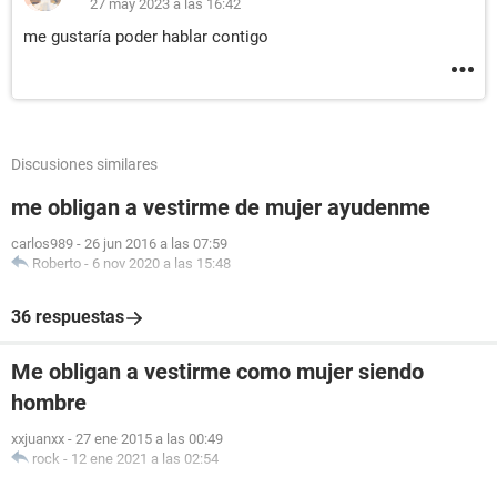
27 may 2023 a las 16:42
me gustaría poder hablar contigo
Discusiones similares
me obligan a vestirme de mujer ayudenme
carlos989
-
26 jun 2016 a las 07:59
Roberto
-
6 nov 2020 a las 15:48
36 respuestas
Me obligan a vestirme como mujer siendo
hombre
xxjuanxx
-
27 ene 2015 a las 00:49
rock
-
12 ene 2021 a las 02:54