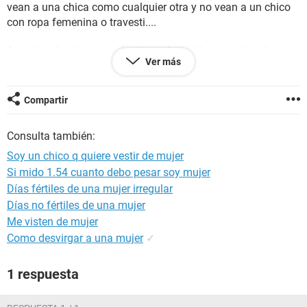
vean a una chica como cualquier otra y no vean a un chico
con ropa femenina o travesti....
Agradecería ideas y si alguien se le da bien este tipo de
Ver más
cosas de cambio de imagen, ropa, maquillaje.... y es de
Tenerife q me lo diga también
Compartir
Gracias
Consulta también:
Soy un chico q quiere vestir de mujer
Si mido 1.54 cuanto debo pesar soy mujer
Días fértiles de una mujer irregular
Días no fértiles de una mujer
Me visten de mujer
Como desvirgar a una mujer
✓
1 respuesta