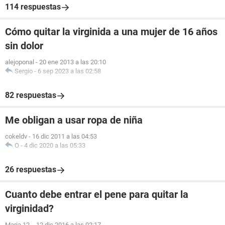
114 respuestas
Cómo quitar la virginida a una mujer de 16 años
sin dolor
alejoponal
-
20 ene 2013 a las 20:10
Sergio
-
6 sep 2023 a las 02:58
82 respuestas
Me obligan a usar ropa de niña
cokeldv
-
16 dic 2011 a las 04:53
O
-
4 dic 2020 a las 05:33
26 respuestas
Cuanto debe entrar el pene para quitar la
virginidad?
Maria.12.
-
12 dic 2016 a las 02:17