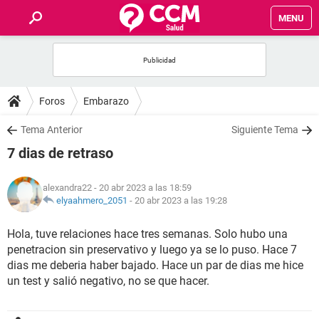
MENU
INICIO
FOROS
Foros
Embarazo
SALUD
Tema Anterior
Siguiente Tema
7 dias de retraso
FAMILIA
alexandra22
- 20 abr 2023 a las 18:59
NUTRICIÓN
elyaahmero_2051
-
20 abr 2023 a las 19:28
Hola, tuve relaciones hace tres semanas. Solo hubo una
BIENESTAR
penetracion sin preservativo y luego ya se lo puso. Hace 7
dias me deberia haber bajado. Hace un par de dias me hice
SEXUALIDAD
un test y salió negativo, no se que hacer.
GLOSARIO