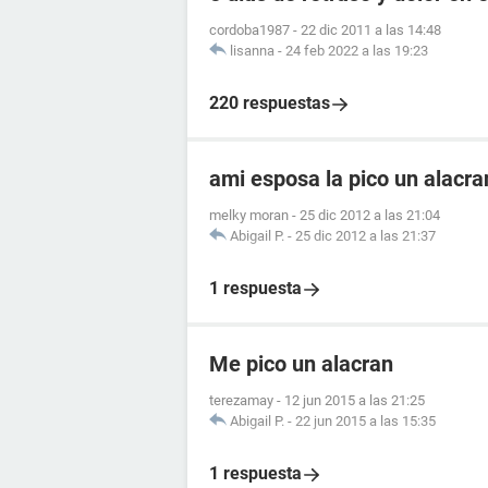
cordoba1987
-
22 dic 2011 a las 14:48
lisanna
-
24 feb 2022 a las 19:23
220 respuestas
ami esposa la pico un alacr
melky moran
-
25 dic 2012 a las 21:04
Abigail P.
-
25 dic 2012 a las 21:37
1 respuesta
Me pico un alacran
terezamay
-
12 jun 2015 a las 21:25
Abigail P.
-
22 jun 2015 a las 15:35
1 respuesta