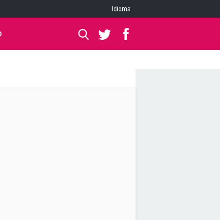
Idioma
O