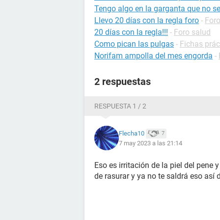
Tengo algo en la garganta que no s
Llevo 20 días con la regla foro
-
Foro
20 días con la regla!!!
-
Foro salud
Como pican las pulgas
-
Fichas prác
Norifam ampolla del mes engorda
-
2 respuestas
RESPUESTA 1 / 2
Flecha10
7
7 may 2023 a las 21:14
Eso es irritación de la piel del pene 
de rasurar y ya no te saldrá eso así