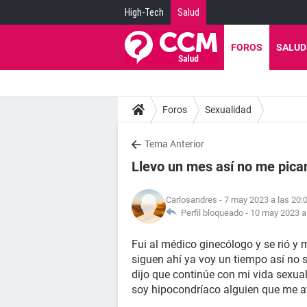
High-Tech
Salud
FOROS
SALUD
Foros
Sexualidad
Tema Anterior
Llevo un mes así no me pica
Carlosandres
- 7 may 2023 a las 20:
Perfil bloqueado -
10 may 2023 a 
Fui al médico ginecólogo y se rió y 
siguen ahí ya voy un tiempo así no 
dijo que continúe con mi vida sexua
soy hipocondríaco alguien que me 