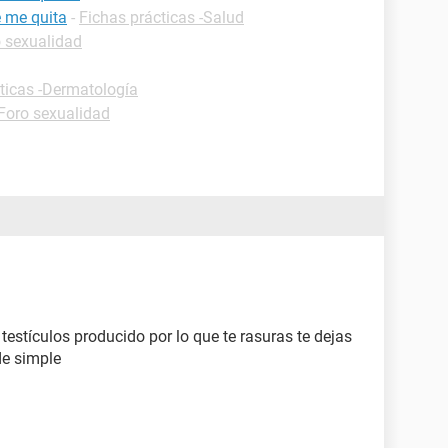
e me quita
-
Fichas prácticas -Salud
 sexualidad
ticas -Dermatología
Foro sexualidad
y testículos producido por lo que te rasuras te dejas
 de simple