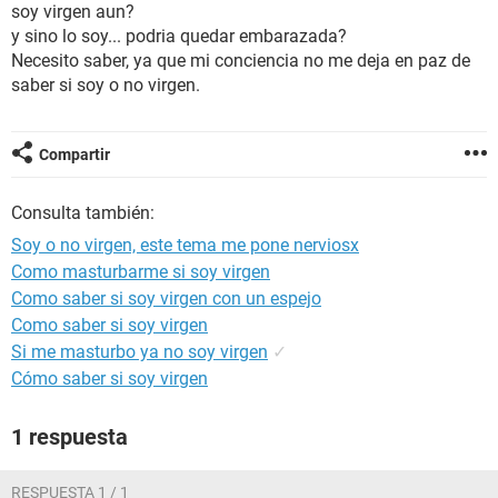
soy virgen aun?
y sino lo soy... podria quedar embarazada?
Necesito saber, ya que mi conciencia no me deja en paz de
saber si soy o no virgen.
Compartir
Consulta también:
Soy o no virgen, este tema me pone nerviosx
Como masturbarme si soy virgen
Como saber si soy virgen con un espejo
Como saber si soy virgen
Si me masturbo ya no soy virgen
✓
Cómo saber si soy virgen
1 respuesta
RESPUESTA 1 / 1