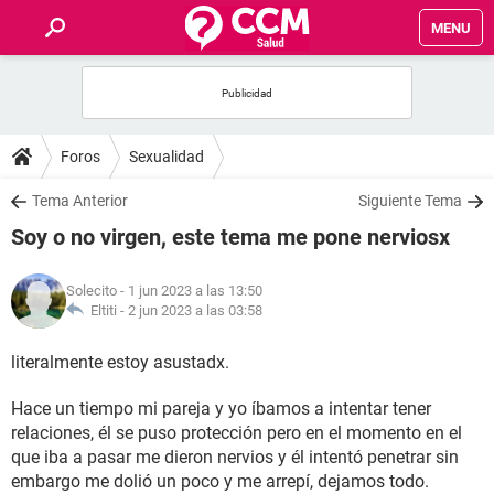
MENU
INICIO
FOROS
Foros
Sexualidad
SALUD
Tema Anterior
Siguiente Tema
Soy o no virgen, este tema me pone nerviosx
FAMILIA
Solecito
- 1 jun 2023 a las 13:50
NUTRICIÓN
Eltiti -
2 jun 2023 a las 03:58
literalmente estoy asustadx.
BIENESTAR
Hace un tiempo mi pareja y yo íbamos a intentar tener
SEXUALIDAD
relaciones, él se puso protección pero en el momento en el
que iba a pasar me dieron nervios y él intentó penetrar sin
GLOSARIO
embargo me dolió un poco y me arrepí, dejamos todo.