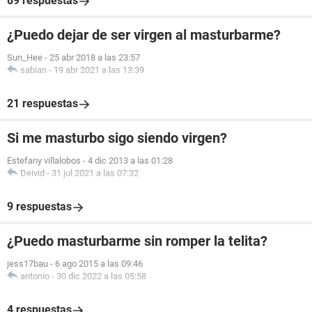
89 respuestas
¿Puedo dejar de ser virgen al masturbarme?
Sun_Hee
-
25 abr 2018 a las 23:57
sabian
-
19 abr 2021 a las 13:39
21 respuestas
Si me masturbo sigo siendo virgen?
Estefany villalobos
-
4 dic 2013 a las 01:28
Deivid
-
31 jul 2021 a las 07:32
9 respuestas
¿Puedo masturbarme sin romper la telita?
jess17bau
-
6 ago 2015 a las 09:46
antonio
-
30 dic 2022 a las 05:58
4 respuestas