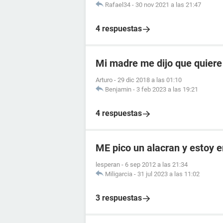
Rafael34
-
30 nov 2021 a las 21:47
4 respuestas
Mi madre me dijo que quiere
Arturo
-
29 dic 2018 a las 01:10
Benjamin
-
3 feb 2023 a las 19:21
4 respuestas
ME pico un alacran y estoy
lesperan
-
6 sep 2012 a las 21:34
Miligarcia
-
31 jul 2023 a las 11:02
3 respuestas