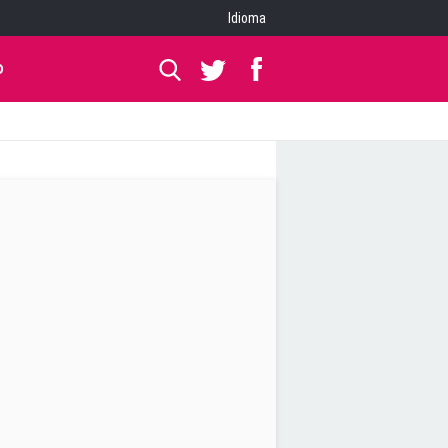
Idioma
O