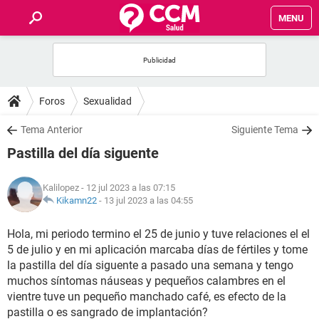
MENU
INICIO
FOROS
Foros
Sexualidad
SALUD
Tema Anterior
Siguiente Tema
Pastilla del día siguente
FAMILIA
Kalilopez
- 12 jul 2023 a las 07:15
NUTRICIÓN
Kikamn22
-
13 jul 2023 a las 04:55
Hola, mi periodo termino el 25 de junio y tuve relaciones el el
BIENESTAR
5 de julio y en mi aplicación marcaba días de fértiles y tome
la pastilla del día siguente a pasado una semana y tengo
SEXUALIDAD
muchos síntomas náuseas y pequeños calambres en el
vientre tuve un pequeño manchado café, es efecto de la
GLOSARIO
pastilla o es sangrado de implantación?