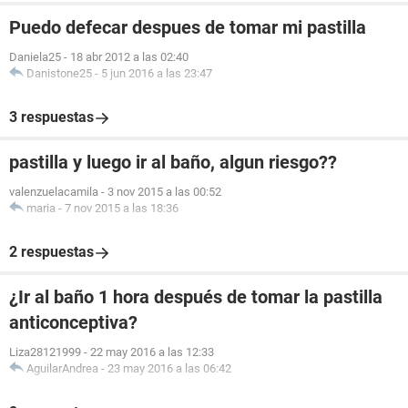
Puedo defecar despues de tomar mi pastilla
Daniela25
-
18 abr 2012 a las 02:40
Danistone25
-
5 jun 2016 a las 23:47
3 respuestas
pastilla y luego ir al baño, algun riesgo??
valenzuelacamila
-
3 nov 2015 a las 00:52
maria
-
7 nov 2015 a las 18:36
2 respuestas
¿Ir al baño 1 hora después de tomar la pastilla
anticonceptiva?
Liza28121999
-
22 may 2016 a las 12:33
AguilarAndrea
-
23 may 2016 a las 06:42