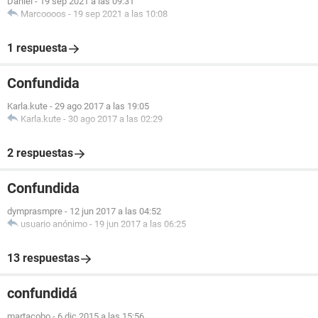
Daniel
-
19 sep 2021 a las 09:31
Marcoooos
-
19 sep 2021 a las 10:08
1 respuesta
Confundida
Karla.kute
-
29 ago 2017 a las 19:05
Karla.kute
-
30 ago 2017 a las 02:29
2 respuestas
Confundida
dymprasmpre
-
12 jun 2017 a las 04:52
usuario anónimo
-
19 jun 2017 a las 06:25
13 respuestas
confundidá
martacobo
-
6 dic 2015 a las 15:56