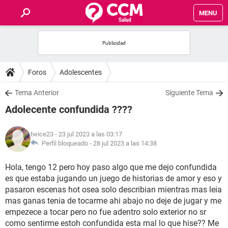
MENU
INICIO
FOROS
Foros
Adolescentes
SALUD
Tema Anterior
Siguiente Tema
Adolecente confundida ????
FAMILIA
twice23
- 23 jul 2023 a las 03:17
NUTRICIÓN
Perfil bloqueado -
28 jul 2023 a las 14:38
Hola, tengo 12 pero hoy paso algo que me dejo confundida
BIENESTAR
es que estaba jugando un juego de historias de amor y eso y
pasaron escenas hot osea solo describian mientras mas leia
SEXUALIDAD
mas ganas tenia de tocarme ahi abajo no deje de jugar y me
empezece a tocar pero no fue adentro solo exterior no sr
GLOSARIO
como sentirme estoh confundida esta mal lo que hise?? Me