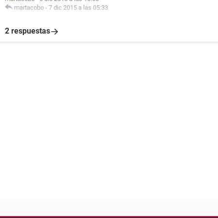
martacobo
-
7 dic 2015 a las 05:33
2 respuestas