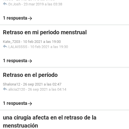
Dr.Josh
-
23 mar 2019 a las 03:38
1 respuesta
Retraso en mi periodo menstrual
Kate_7203
-
10 feb 2021 a las 19:00
LALAISSSS
-
10 feb 2021 a las 19:30
1 respuesta
Retraso en el período
Shalona12
-
26 sep 2021 a las 02:47
alicia2120
-
26 sep 2021 a las 04:14
1 respuesta
una cirugía afecta en el retraso de la
menstruación