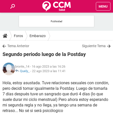
MENU
INICIO
FOROS
Foros
Embarazo
SALUD
Tema Anterior
Siguiente Tema
Segundo periodo luego de la Postday
FAMILIA
bronte_14
- 16 ago 2023 a las 16:26
NUTRICIÓN
Quely_
-
22 ago 2023 a las 11:41
Hola, estoy asustada. Tuve relaciones sexuales con condón,
BIENESTAR
pero decidí tomar igualmente la Postday. Luego de tomarla
7 días después tuve un sangrado que duró 4 días (lo que
SEXUALIDAD
suele durar mi ciclo menstrual) Pero ahora estoy esperando
mi segunda regla y no llega, ya tengo una semana de
GLOSARIO
retraso... No sé si será psicólogico