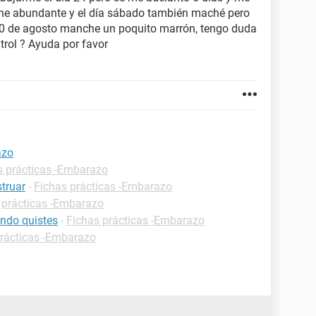
che abundante y el día sábado también maché pero
20 de agosto manche un poquito marrón, tengo duda
trol ? Ayuda por favor
azo
s prácticas -Embarazo
truar
-
Fichas prácticas -Embarazo
 prácticas -Embarazo
ndo quistes
-
Fichas prácticas -Embarazo
prácticas -Embarazo