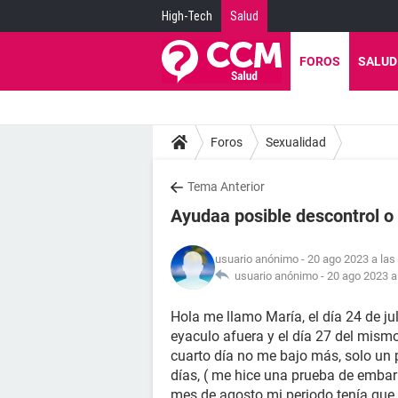
High-Tech
Salud
FOROS
SALUD
Foros
Sexualidad
Tema Anterior
Ayudaa posible descontrol 
usuario anónimo
- 20 ago 2023 a las
usuario anónimo -
20 ago 2023 a
Hola me llamo María, el día 24 de jul
eyaculo afuera y el día 27 del mism
cuarto día no me bajo más, solo un 
días, ( me hice una prueba de embara
mes de agosto mi periodo tenía que 