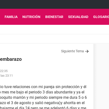
FAMILIA
NUTRICIÓN
BIENESTAR
SEXUALIDAD
GLOSARI
Siguiente Tema
o embarazo
 22:35
 las 23:11
io tuve relaciones con mi pareja sin protección y él
o mes me bajo el periodo 3 días abundante y ya el
poquito marrón y mi periodo siempre me dura 5 o 6
zo el 3 de agosto y salió negativa)y ahorita en el
bajarme el día 24 pero se me adelantó 6 días y me