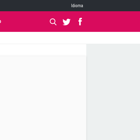
Idioma
O