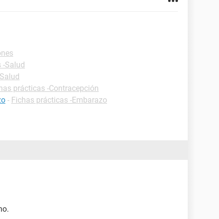
ones
s -Salud
-Salud
has prácticas -Contracepción
zo
-
Fichas prácticas -Embarazo
no.