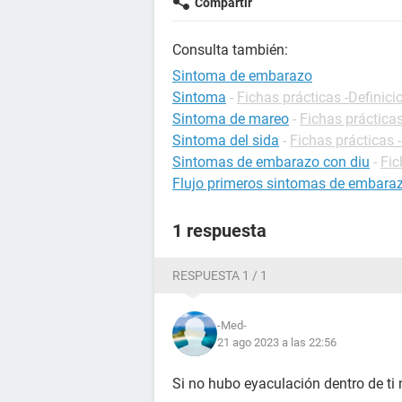
Compartir
Consulta también:
Sintoma de embarazo
Sintoma
-
Fichas prácticas -Definici
Sintoma de mareo
-
Fichas práctica
Sintoma del sida
-
Fichas prácticas 
Sintomas de embarazo con diu
-
Fic
Flujo primeros sintomas de embara
1 respuesta
RESPUESTA 1 / 1
-Med-
21 ago 2023 a las 22:56
Si no hubo eyaculación dentro de ti 