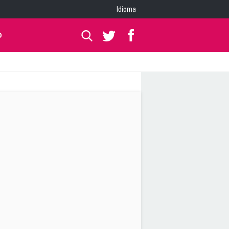
Idioma
O