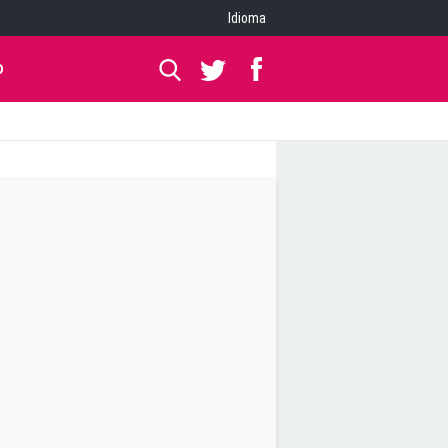
Idioma
O