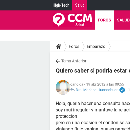
High-Tech
Salud
FOROS
SALUD
Foros
Embarazo
Tema Anterior
Quiero saber si podria esta
candida
- 19 abr 2012 a las 09:55
Dra. Marlene Huancahuari
-
1
Hola, queria hacer una consulta hac
soy mui irregular y mantuve la rela
proteccion
pero en una ocasion el condon se sa
viniendo flujo vaginal que es pareci