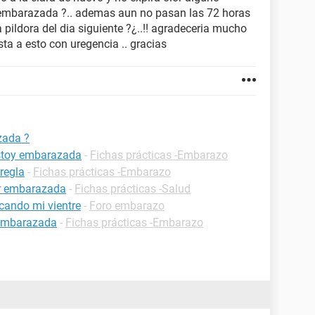
ar embarazada ?.. ademas aun no pasan las 72 horas
 pildora del dia siguiente ?¿..!! agradeceria mucho
ta a esto con uregencia .. gracias
zada ?
estoy embarazada
-
Fichas prácticas -Embarazo
regla
-
Fichas prácticas -Embarazo
ar embarazada
-
Fichas prácticas -Salud
cando mi vientre
-
Foro embarazo
 embarazada
-
Fichas prácticas -Embarazo