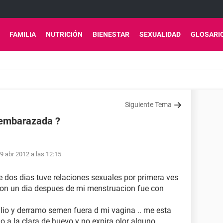
FAMILIA
NUTRICIÓN
BIENESTAR
SEXUALIDAD
GLOSARI
Siguiente Tema
r embarazada ?
9 abr 2012 a las 12:15
e dos dias tuve relaciones sexuales por primera ves
cion un dia despues de mi menstruacion fue con
lio y derramo semen fuera d mi vagina .. me esta
do a la clara de huevo y no expira olor alguno