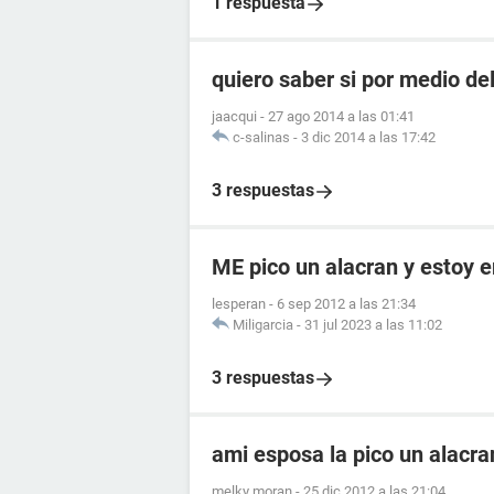
1 respuesta
quiero saber si por medio de
jaacqui
-
27 ago 2014 a las 01:41
c-salinas
-
3 dic 2014 a las 17:42
3 respuestas
ME pico un alacran y estoy
lesperan
-
6 sep 2012 a las 21:34
Miligarcia
-
31 jul 2023 a las 11:02
3 respuestas
ami esposa la pico un alacr
melky moran
-
25 dic 2012 a las 21:04