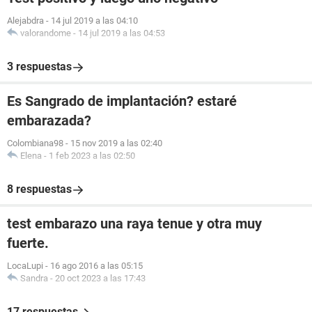
Alejabdra
-
14 jul 2019 a las 04:10
valorandome
-
14 jul 2019 a las 04:53
3 respuestas
Es Sangrado de implantación? estaré
embarazada?
Colombiana98
-
15 nov 2019 a las 02:40
Elena
-
1 feb 2023 a las 02:50
8 respuestas
test embarazo una raya tenue y otra muy
fuerte.
LocaLupi
-
16 ago 2016 a las 05:15
Sandra
-
20 oct 2023 a las 17:43
17 respuestas