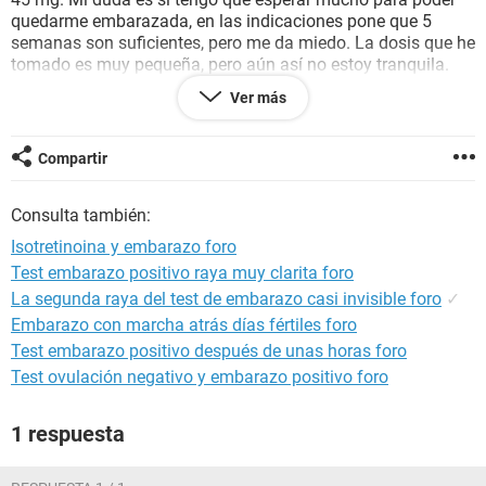
quedarme embarazada, en las indicaciones pone que 5
semanas son suficientes, pero me da miedo. La dosis que he
tomado es muy pequeña, pero aún así no estoy tranquila.
Además quería saber si hay alguna manera de asegurarte de
Ver más
que tu organismo lo ha eliminado, como un análisis de
sangre, para poder intentar concebir sin preocupación.
Muchas gracias por adelantado.
Compartir
Consulta también:
Isotretinoina y embarazo foro
Test embarazo positivo raya muy clarita foro
La segunda raya del test de embarazo casi invisible foro
✓
Embarazo con marcha atrás días fértiles foro
Test embarazo positivo después de unas horas foro
Test ovulación negativo y embarazo positivo foro
1 respuesta