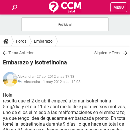
MENU
INICIO
FOROS
Foros
Embarazo
SALUD
Tema Anterior
Siguiente Tema
Embarazo y isotretinoina
FAMILIA
Alexandra
- 27 abr 2012 a las 17:18
NUTRICIÓN
Alexandra -
1 may 2012 a las 12:08
Hola,
BIENESTAR
resulta que el 2 de abril empecé a tomar isotretinoina
5mg/día y el día 11 de abril me lo dejé por diversos motivos,
SEXUALIDAD
uno de ellos el miedo a las malformaciones en el embarazo,
ya que tengo idea de quedarme embarazada pronto. En total
tomé la isotretinoina durante 9 días, lo que hace un total de
GLOSARIO
45 mg. Mi duda es si tengo que esperar mucho para poder