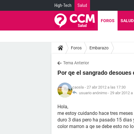
High-Tech
Salud
FOROS
SALUD
Foros
Embarazo
Tema Anterior
Por qe el sangrado desoues 
caosla
- 27 abr 2012 a las 17:30
usuario anónimo -
29 abr 2012 a 
Hola,
me estoy cuidando hace tres meses 
duro 3 dias pero ha pasado 15 dias
color marron a qe se debe esto no lo