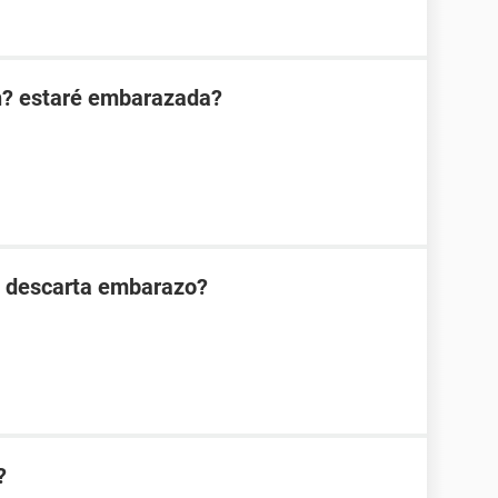
n? estaré embarazada?
n descarta embarazo?
?