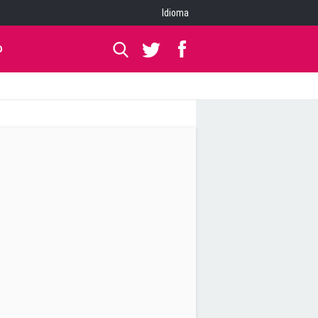
Idioma
O