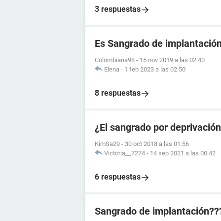
3 respuestas
Es Sangrado de implantació
Colombiana98
-
15 nov 2019 a las 02:40
Elena
-
1 feb 2023 a las 02:50
8 respuestas
¿El sangrado por deprivació
KimSa29
-
30 oct 2018 a las 01:56
Victoria__7274
-
14 sep 2021 a las 00:42
6 respuestas
Sangrado de implantación??