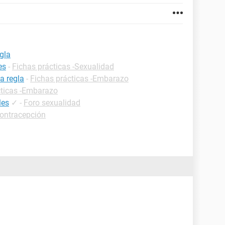
gla
es
-
Fichas prácticas -Sexualidad
a regla
-
Fichas prácticas -Embarazo
cticas -Embarazo
les
✓
-
Foro sexualidad
contracepción