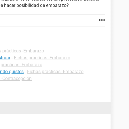
de hacer posibilidad de embarazo?
s prácticas -Embarazo
truar
-
Fichas prácticas -Embarazo
 prácticas -Embarazo
ndo quistes
-
Fichas prácticas -Embarazo
s -Contracepción