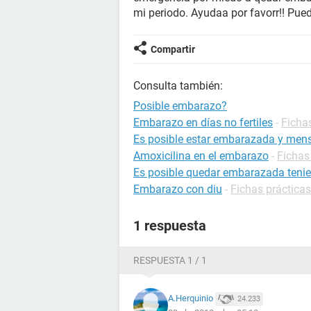
mi periodo. Ayudaa por favorr!! Pue
Compartir
Consulta también:
Posible embarazo?
Embarazo en días no fertiles
-
Ficha
Es posible estar embarazada y mens
Amoxicilina en el embarazo
-
Fichas
Es posible quedar embarazada tenie
Embarazo con diu
-
Fichas práctica
1 respuesta
RESPUESTA 1 / 1
A.Herquinio
24.233