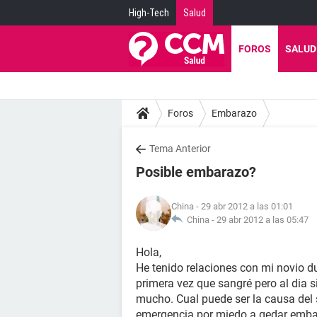
High-Tech
Salud
FOROS
SALUD
Foros
Embarazo
Tema Anterior
Posible embarazo?
China
- 29 abr 2012 a las 01:01
China -
29 abr 2012 a las 05:47
Hola,
He tenido relaciones con mi novio 
primera vez que sangré pero al dia s
mucho. Cual puede ser la causa del 
emergencia por miedo a qedar embar