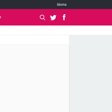
Idioma
O