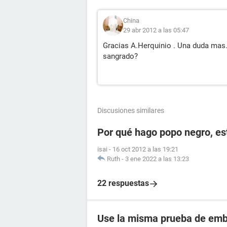
China
29 abr 2012 a las 05:47
Gracias A.Herquinio . Una duda mas.
sangrado?
Discusiones similares
Por qué hago popo negro, e
isai
-
16 oct 2012 a las 19:21
Ruth
-
3 ene 2022 a las 13:23
22 respuestas
Use la misma prueba de emba