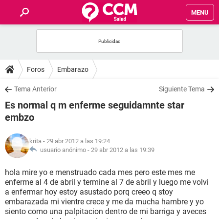
MENU
INICIO
FOROS
Foros
Embarazo
SALUD
Tema Anterior
Siguiente Tema
Es normal q m enferme seguidamnte star
FAMILIA
embzo
NUTRICIÓN
krita
- 29 abr 2012 a las 19:24
usuario anónimo -
29 abr 2012 a las 19:39
BIENESTAR
hola mire yo e menstruado cada mes pero este mes me
enferme al 4 de abril y termine al 7 de abril y luego me volvi
SEXUALIDAD
a enfermar hoy estoy asustado porq creeo q stoy
embarazada mi vientre crece y me da mucha hambre y yo
siento como una palpitacion dentro de mi barriga y aveces
GLOSARIO