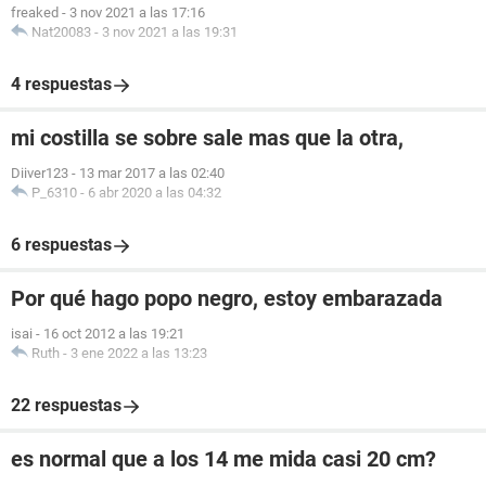
freaked
-
3 nov 2021 a las 17:16
Nat20083
-
3 nov 2021 a las 19:31
4 respuestas
mi costilla se sobre sale mas que la otra,
Diiver123
-
13 mar 2017 a las 02:40
P_6310
-
6 abr 2020 a las 04:32
6 respuestas
Por qué hago popo negro, estoy embarazada
isai
-
16 oct 2012 a las 19:21
Ruth
-
3 ene 2022 a las 13:23
22 respuestas
es normal que a los 14 me mida casi 20 cm?