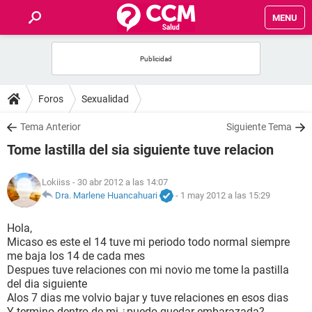
MENU
INICIO
FOROS
Foros
Sexualidad
SALUD
Tema Anterior
Siguiente Tema
Tome lastilla del sia siguiente tuve relacion
FAMILIA
Lokiiss
- 30 abr 2012 a las 14:07
NUTRICIÓN
Dra. Marlene Huancahuari
-
1 may 2012 a las 15:29
Hola,
BIENESTAR
Micaso es este el 14 tuve mi periodo todo normal siempre
me baja los 14 de cada mes
SEXUALIDAD
Despues tuve relaciones con mi novio me tome la pastilla
del dia siguiente
Alos 7 dias me volvio bajar y tuve relaciones en esos dias
GLOSARIO
Y termino dentro de mi ¿puedo quedar embarazada?