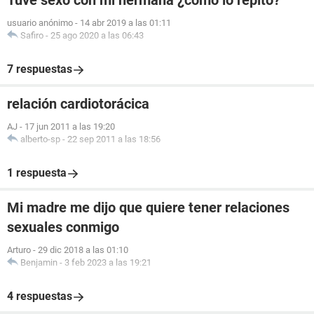
Tuve sexo con mi hermana ¿como lo repito?
usuario anónimo
-
14 abr 2019 a las 01:11
Safiro
-
25 ago 2020 a las 06:43
7 respuestas
relación cardiotorácica
AJ
-
17 jun 2011 a las 19:20
alberto-sp
-
22 sep 2011 a las 18:56
1 respuesta
Mi madre me dijo que quiere tener relaciones
sexuales conmigo
Arturo
-
29 dic 2018 a las 01:10
Benjamin
-
3 feb 2023 a las 19:21
4 respuestas